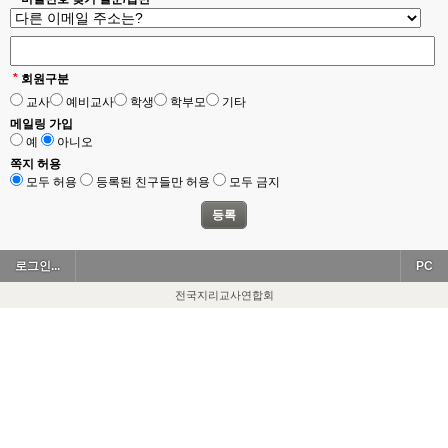
*
회원구분
교사
예비교사
학생
학부모
기타
메일링 가입
예
아니오
쪽지 허용
모두 허용
등록된 친구들만 허용
모두 금지
로그인...
PC
전국지리교사연합회