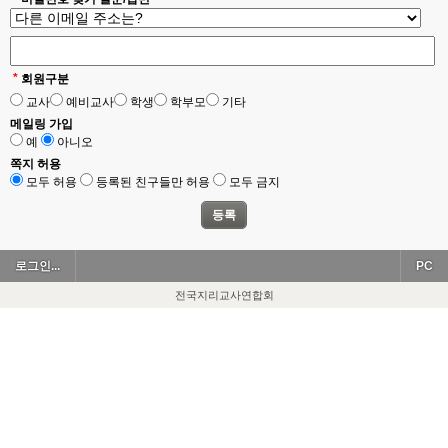
*
회원구분
교사
예비교사
학생
학부모
기타
메일링 가입
예
아니오
쪽지 허용
모두 허용
등록된 친구들만 허용
모두 금지
로그인...
PC
전국지리교사연합회