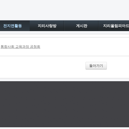
전지연활동
지리사랑방
게시판
지리올림피아
통합사회 교육과정 공청회
돌아가기