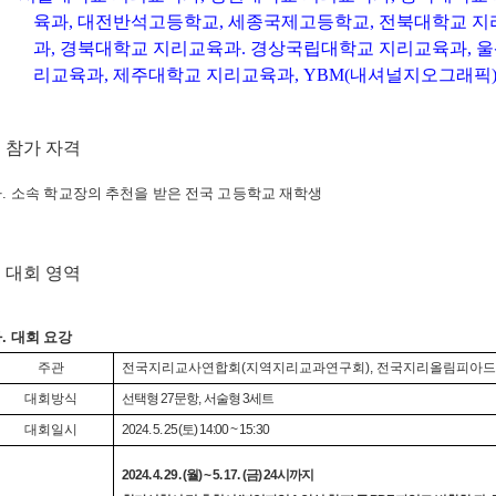
육과
,
대전반석고등학교
,
세종국제고등학교
,
전북대학교 지
과
,
경북대학교 지리교육과
.
경상국립대학교 지리교육과
,
울
리교육과
,
제주대학교 지리교육과
, YBM(
내셔널지오그래픽
. 참가 자격
가
.
소속 학교장의 추천을 받은 전국 고등학교 재학생
. 대회 영역
가
.
대회 요강
주관
전국지리교사연합회
(
지역지리교과연구회
),
전국지리올림피아드
대회방식
선택형
27
문항
,
서술형
3
세트
대회일시
2024. 5. 25(
토
) 14:00 ~ 15:30
2024. 4. 29. (
월
) ~ 5. 17. (
금
) 24
시까지