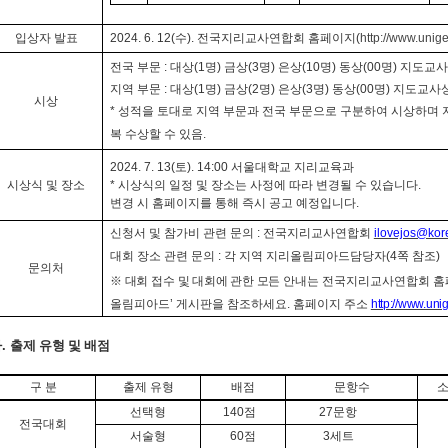
입상자 발표
2024. 6. 12(
수
).
전국지리교사연합회 홈페이지
(
http://www.unige
전국 부문
:
대상
(1
명
)
금상
(3
명
)
은상
(10
명
)
동상
(00
명
)
지도교사
지역 부문
:
대상
(1
명
)
금상
(2
명
)
은상
(3
명
)
동상
(00
명
)
지도교사
시상
*
성적을 토대로 지역 부문과 전국 부문으로 구분하여 시상하며 
복 수상할 수 있음
.
2024. 7. 13(
토
). 14:00
서울대학교 지리교육과
시상식 및 장소
*
시상식의 일정 및 장소는 사정에 따라 변경될 수 있습니다
.
변경 시 홈페이지를 통해 즉시 공고 예정입니다
.
신청서 및 참가비 관련 문의
:
전국지리교사연합회
ilovejos@kor
대회 장소 관련 문의
:
각 지역 지리올림피아드담당자
(4
쪽 참조
)
문의처
※
대회 접수 및
대회에 관한 모
든 안내는 전국지리교사연합회 
올림피아드
’
게시판을 참조하세요
.
홈페이지 주소
http://www.uni
나
.
출제 유형 및 배점
구 분
출제 유형
배점
문항수
소
선택형
140
점
27
문항
전국대회
서술형
60
점
3
세트