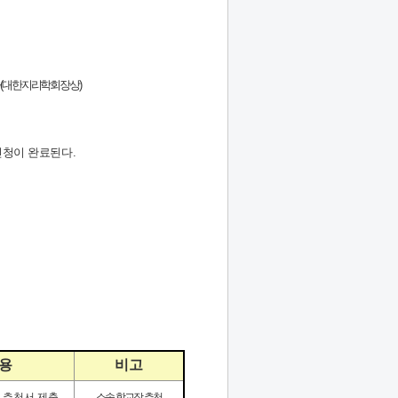
사
(
대한지리학회장상
)
신청이 완료된다
.
 용
비고
 추천서 제출
소속 학교장 추천