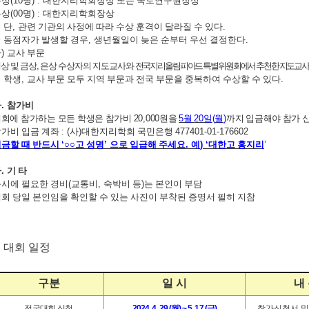
은상
(10
명
) :
대한지리학회장상 또는 국토연구원장상
동상
(00
명
) :
대한지리학회장상
※
단
,
관련 기관의 사정에 따라 수상 훈격이 달라질 수 있다
.
※
동점자가 발생할 경우
,
생년월일이 늦은 순부터 우선 결정한다
.
나
)
교사 부문
상 및 금상
,
은상 수상자의 지도교사와
전국지리올림피아드 특별위원회에서 추천한 지도교
※
학생
,
교사 부문 모두 지역 부문과 전국 부문을 중복하여 수상할 수 있다
.
마
.
참가비
회에 참가하는 모든 학생은 참가비
20,000
원을
5
월
20
일
(
월
)
까지 입금해야 참가 
참가비 입금 계좌
:
(
사
)
대한지리학회 국민은행
477401-01-176602
입금할 때 반드시
‘
○○
고 성명
’
으로 입급해 주세요
.
예
) ‘
대한고 홍지리
’
바
.
기 타
시에 필요한 경비
(
교통비
,
숙박비 등
)
는 본인이 부담
회 당일 본인임을 확인할 수 있는 사진이 부착된 증명서 필히 지참
. 대회 일정
구분
일 시
내
전국대회 신청
2024. 4. 29.(
월
) ~ 5. 17.(
금
)
참가신청서 및