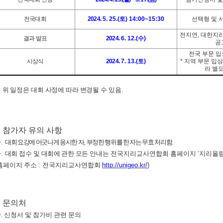
전국대회
2024.
5. 25.(
토
) 14:00~15:30
선택형 및 
전지연
,
대한지리
결과 발표
2024.
6. 12.(
수
)
공
전국 부문 
시상식
2024.
7. 13.(
토
)
*
지역 부문 입상
라 별
※
위 일정은 대회 사정에 따라 변경될 수 있음
.
8. 참가자 유의 사항
가
.
대회 요강에 어긋나게 응시한 자
,
부정한 행위를 한 자는 무효 처리함
.
나
.
대회 접수 및
대회에 관한 모
든 안내는 전국지리교사연합회 홈페이지
‘
지리올
홈페이지 주소
:
전국지리교사연합회
http://unigeo.kr/
)
. 문의처
가
.
신청서 및 참가비 관련 문의