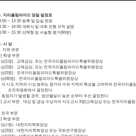
다
.
지리올림피아드 당일 일정표
3:00 ~ 13:30
등록 및 입실 완료
3:30 ~ 14:00
개회식 및 대회 진행 규칙 설명
4:00 ~ 15:30
선택형 및 서술형 평가
(90
분
)
라
.
시 상
).
지역 부문
가
)
학생 부문
대상
(1
명
) :
교육감상
,
또는 전국지리올림피아드특별위원장상
금상
(2
명
) :
교육감상
,
또는 전국지리올림피아드특별위원장상
은상
(3
명
) :
전국지리올림피아드특별위원장상
동상
(00
명
) :
전국지리올림피아드특별위원장상
※
각 시도 지역의 시상 범위는 참가자 수와 지역의 특성을 고려하여 전국지리
조직위원회에서 결정한다
.
※
동점자가 발생할 경우
,
생년월일이 늦은 순부터 우선 결정한다
.
나
)
교사 부문
:
대상 및 금상 수상자의 지도교사
3
명
(
교육감상 또는 전국지리올
)
전국 부문
가
)
학생 부문
대상
(1
명
) :
대한지리학회장상
금상
(3
명
) :
대한지리학회장상 또는 국토연구원장상