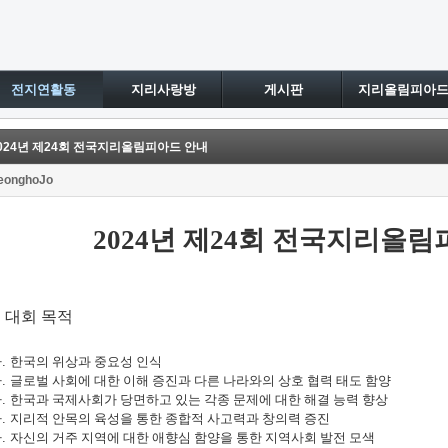
전지연활동
지리사랑방
게시판
지리올림피아
024년 제24회 전국지리올림피아드 안내
eonghoJo
2024
년 제
24
회 전국지리올림
. 대회 목적
가
.
한국의 위상과 중요성 인식
나
.
글로벌 사회에 대한 이해 증진과 다른 나라와의 상호 협력 태도 함양
다
.
한국과 국제사회가 당면하고 있는 각종 문제에 대한 해결 능력 향상
라
.
지리적 안목의 육성을 통한 종합적 사고력과 창의력 증진
마
.
자신의 거주 지역에 대한 애향심 함양을 통한 지역사회 발전 모색