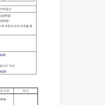
o.kr
)
공고
상
(00
명
)
상
(00
명
)
지역 부문과 전국 부문을 중
ea.kr
홈페이지
‘
지리
geo.kr
요 시간
비고
90
분