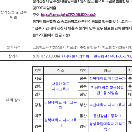
참가신청서 및 추천서
(
붙임파일
1
양식 참고
)
를
PDF
파일로 변환한 뒤
,
및
PDF
파일제출
참가신청 및 접수
주소
:
https://forms.gle/nuZPZk49iUDDeudc9
방법
참가비 입금할 때 소속 고등학교와 본인 이름으로 입금할 것
. (
○○
고 김
○○
*
접수 기간 내에 신청서 제출과 참가비 납부 모두 완료한 건에 한해서
는
5.20(
월
)
까지 입금 가능
)
참가자격
고등학교 재학생으로서 학교장의 추천을 받은 자
,
학교별 참가인원 제한
참가비
참가비
: 20,000
원
,
(
사
)
대한지리학회 국민은행
477401-01-176
지역
장소
지역
장소
지
서울
전북
전북대학교 지리교육과
충
서울대학교
인천
광주
충
전남대학교 교육융합
지리교육과
관
1
층 사림홀
경기
전남
대
대회 장소
강원대학교 지리교육
강원
부산
부산대학교 지리교육과
세
과
대구
울산
울산강남고등학교
경북대학교 지리교육
제
경상국립대학교 지리교
과
경북
경남
육과