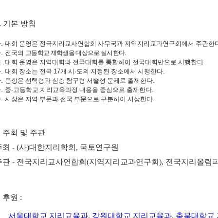
.
기본 방침
가
.
대회 운영은 전국지리교사연합회 사무국과 지역지리교과연구회에서 주관한
나
.
전국의
고등학교 재학생을 대상으로 실시한다
.
다
.
대회 운영은 지역대회와 전국대회를 통합하여 전국대회만으로 시행한다
.
라
.
대회 장소는 전국
17
개 시
·
도의 지정된 장소에서 시행한다
.
마
.
문항은 선택형과 심층 탐구형 서술형 문제로 출제한다
.
바
.
중
·
고등학교 지리교육과정 내용을 중심으로 출제한다
.
사
.
시상은 지역 부문과 전국 부문으로 구분하여 시상한다
.
. 주최 및 주관
주최
- (
사
)
대한지리학회
,
국토연구원
주관
-
전국지리교사연합회
(
지역지리교과연구회
),
전국지리올림
. 후원
:
서울대학교 지리교육과
,
강원대학교 지리교육과
,
충북대학교