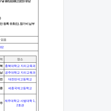
구글 폼
(Google Form)
응답
)
만 등록 유효
(
단
,
참가비 납부
 없음
602
역
장소
북
충북대학교 지리교육과
남
공주대학교 지리교육과
전
대전반석고등학교
종
세종국제고등학교
제주대학교 사범대학
1,
주
2
호관