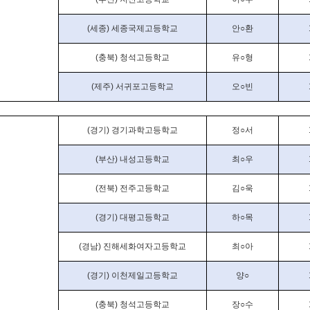
(
세종
)
세종국제고등학교
안
○
환
(
충북
)
청석고등학교
유
○
형
(
제주
)
서귀포고등학교
오
○
빈
(
경기
)
경기과학고등학교
정
○
서
(
부산
)
내성고등학교
최
○
우
(
전북
)
전주고등학교
김
○
욱
(
경기
)
대평고등학교
하
○
목
(
경남
)
진해세화여자고등학교
최
○
아
(
경기
)
이천제일고등학교
양
○
(
충북
)
청석고등학교
장
○
수