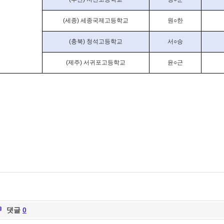
(
세종
)
세종국제고등학교
원
○
한
(
충북
)
청석고등학교
서
○
승
(
제주
)
서귀포고등학교
윤
○
근
댓글
0