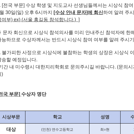
2. [전국 부문] 수상 학생 및 지도교사 선생님들께서는 시상식 참여
6월 30일(일) 오후 6시까지
[수상 안내 문자]에 회신
하여 알려 주
여부) ex) (서울 홍길동 참석합니다.) ]
※ 문자 회신으로 시상식 참석의사를 미리 안내주신 참석자에 한해, 
가능하므로 수상자께서는 반드시 시상식 참여 여부를 알려 주시기
3. 불가피한 사정으로 시상식에 불참하는 학생의 상장은 시상식 이
발송할 예정입니다.
*기간 내 미수령시 대한지리학회로 문의주시길 바랍니다. (문의시간:
)
[전국 부문]
수상자 명단
시상부문
학교
성명
대상
(
인천
)
연수고등학교
최
○
현