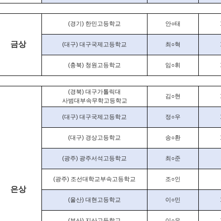
(
경기
)
한민고등학교
안
○
태
금상
(
대구
)
대구국제고등학교
최
○
혁
(
충북
)
청원고등학교
임
○
휘
(
경북
)
대구가톨릭대
김
○
현
사범대부속무학고등학교
(
대구
)
대구국제고등학교
정
○
우
(
대구
)
경상고등학교
송
○
환
(
광주
)
광주서석고등학교
최
○
준
(
광주
)
조선대학교부속고등학교
조
○
인
은상
(
울산
)
대현고등학교
이
○
민
(
부산
)
지산고등학교
이
○
우