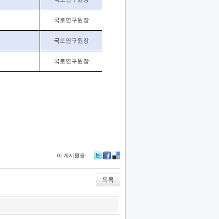
국토연구원장
국토연구원장
국토연구원장
이 게시물을
Tw
Fa
De
itte
ce
lici
r
bo
ou
목록
ok
s