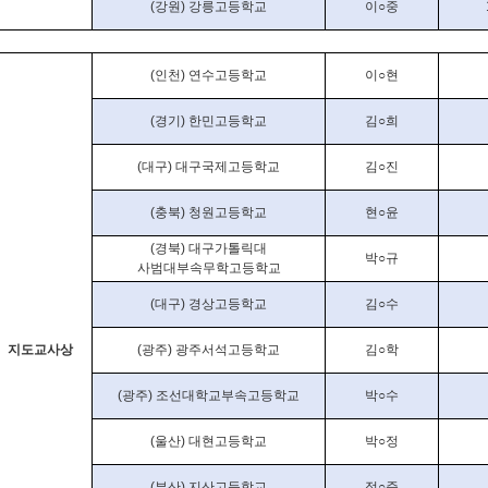
(
강원
)
강릉고등학교
이
○
중
(
인천
)
연수고등학교
이
○
현
(
경기
)
한민고등학교
김
○
희
(
대구
)
대구국제고등학교
김
○
진
(
충북
)
청원고등학교
현
○
윤
(
경북
)
대구가톨릭대
박
○
규
사범대부속무학고등학교
(
대구
)
경상고등학교
김
○
수
지도교사상
(
광주
)
광주서석고등학교
김○
학
(
광주
)
조선대학교부속고등학교
박
○
수
(
울산
)
대현고등학교
박
○
정
(
부산
)
지산고등학교
정
○
준