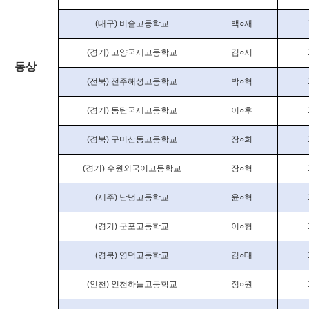
(
대구
)
비슬고등학교
백
○
재
(
경기
)
고양국제고등학교
김
○
서
동상
(
전북
)
전주해성고등학교
박
○
혁
(
경기
)
동탄국제고등학교
이
○
후
(
경북
)
구미산동고등학교
장
○
희
(
경기
)
수원외국어고등학교
장
○
혁
(
제주
)
남녕고등학교
윤
○
혁
(
경기
)
군포고등학교
이
○
형
(
경북
)
영덕고등학교
김
○
태
(
인천
)
인천하늘고등학교
정
○
원