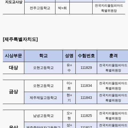
지도교사상
전국지리올림피아드
전주고등학교
박
○
희
특별위원장
[
제주특별자치도
]
시상부문
학교
성명
수험번호
훈격
유
○
전국지리올림피아드
대상
오현고등학교
111829
수
특별위원장
이
○
전국지리올림피아드
오현고등학교
111834
희
특별위원장
금상
현
○
전국지리올림피아드
제주제일고등학교
111843
기
특별위원장
오
○
전국지리올림피아드
남녕고등학교
111825
현
특별위원장
성
○
전국지리올림피아드
은상
제주중앙여자고등학교
111817