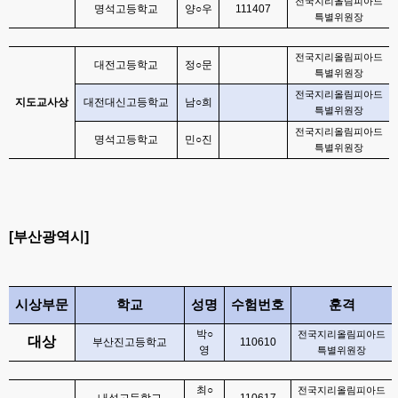
전국지리올림피아드
명석고등학교
양
○
우
111407
특별위원장
전국지리올림피아드
대전고등학교
정
○
문
특별위원장
전국지리올림피아드
지도교사상
대전대신고등학교
남
○
희
특별위원장
전국지리올림피아드
명석고등학교
민
○
진
특별위원장
[
부산광역시
]
시상부문
학교
성명
수험번호
훈격
박
○
전국지리올림피아드
대상
부산진고등학교
110610
영
특별위원장
최
○
전국지리올림피아드