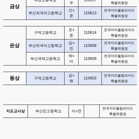
내성고등학교
110617
우
특별위원장
금상
신
○
전국지리올림피아드
부산외국어고등학교
110613
준
특별위원장
조
○
전국지리올림피아드
구덕고등학교
110614
준
특별위원장
김
○
전국지리올림피아드
은상
부산외국어고등학교
110608
민
특별위원장
박
○
전국지리올림피아드
부산국제고등학교
110609
미
특별위원장
김
○
전국지리올림피아드
동상
구덕고등학교
110603
현
특별위원장
전국지리올림피아드
지도교사상
부산진고등학교
이
○
연
특별위원장