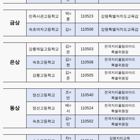
박
○
민족사관고등학교
110523
강원특별자치도교육감
훈
금상
속초여자고등학교
김
○
110506
강원특별자치도교육감
김
○
전국지리올림피아드
강릉제일고등학교
110503
은
특별위원장
김
○
전국지리올림피아드
은상
속초고등학교
110508
현
특별위원장
김
○
전국지리올림피아드
강릉고등학교
110505
준
특별위원장
조
○
전국지리올림피아드
정선고등학교
110540
빈
특별위원장
배
○
전국지리올림피아드
동상
정선고등학교
110524
서
특별위원장
김
○
전국지리올림피아드
속초고등학교
110502
민
특별위원장
차
○
강원지리교육