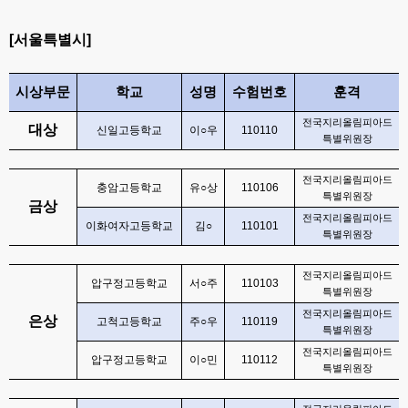
[
서울특별시
]
시상부문
학교
성명
수험번호
훈격
전국지리올림피아드
대상
신일고등학교
이
○
우
110110
특별위원장
전국지리올림피아드
충암고등학교
유
○
상
110106
특별위원장
금상
전국지리올림피아드
이화여자고등학교
김
○
110101
특별위원장
전국지리올림피아드
압구정고등학교
서
○
주
110103
특별위원장
전국지리올림피아드
은상
고척고등학교
주
○
우
110119
특별위원장
전국지리올림피아드
압구정고등학교
이
○
민
110112
특별위원장