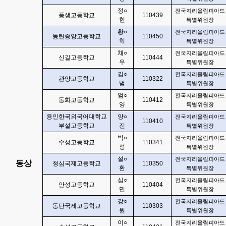
정
○
전국지리올림피아드
풍생고등학교
110439
현
특별위원장
황
○
전국지리올림피아드
동탄중앙고등학교
110450
혁
특별위원장
채
○
전국지리올림피아드
신길고등학교
110444
우
특별위원장
김
○
전국지리올림피아드
관양고등학교
110322
범
특별위원장
엄
○
전국지리올림피아드
동화고등학교
110412
양
특별위원장
용인한국외국어대학교
양
○
전국지리올림피아드
110410
부설고등학교
진
특별위원장
박
○
전국지리올림피아드
수성고등학교
110341
성
특별위원장
설
○
전국지리올림피아드
동상
청심국제고등학교
110350
환
특별위원장
심
○
전국지리올림피아드
안성고등학교
110404
민
특별위원장
강
○
전국지리올림피아드
동탄국제고등학교
110303
원
특별위원장
이
○
전국지리올림피아드