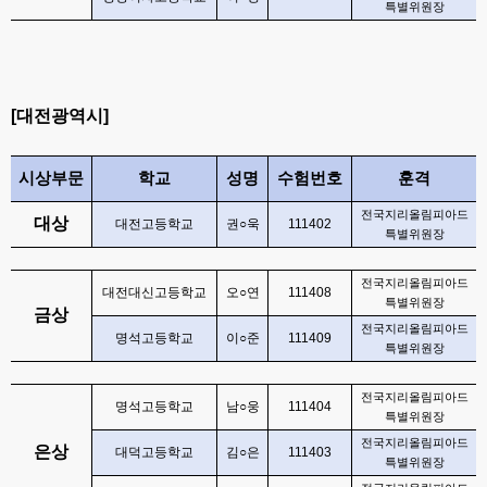
특별위원장
[
대전광역시
]
시상부문
학교
성명
수험번호
훈격
전국지리올림피아드
대상
대전고등학교
권
○
욱
111402
특별위원장
전국지리올림피아드
대전대신고등학교
오
○
연
111408
특별위원장
금상
전국지리올림피아드
명석고등학교
이
○
준
111409
특별위원장
전국지리올림피아드
명석고등학교
남
○
웅
111404
특별위원장
전국지리올림피아드
은상
대덕고등학교
김
○
은
111403
특별위원장