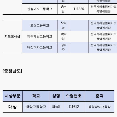
민
특별위원장
송
○
전국지리올림피아드
신성여자고등학교
111820
담
특별위원장
오
○
전국지리올림피아드
오현고등학교
남
특별위원장
박
○
전국지리올림피아드
지도교사상
제주제일고등학교
성
특별위원장
정
○
전국지리올림피아드
대정여자고등학교
주
특별위원장
[
충청남도
]
시상부문
학교
성명
수험번호
훈격
대상
청양고등학교
최
휘
111612
○
충청남도교육감