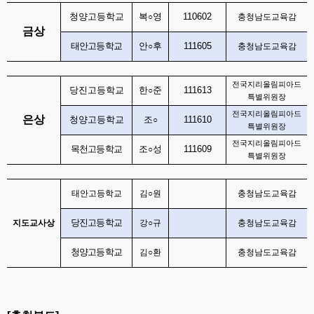
청양고등학교
복
영
110602
○
충청남도교육감
금상
태안고등학교
안
후
111605
○
충청남도교육감
전국지리올림피아드
당진고등학교
한
준
111613
○
특별위원장
전국지리올림피아드
은상
청양고등학교
조
111610
○
특별위원장
전국지리올림피아드
목천고등학교
조
성
111609
○
특별위원장
태안고등학교
김
○
원
충청남도교육감
당진고등학교
지도교사상
강
○
규
충청남도교육감
청양고등학교
김
○
환
충청남도교육감