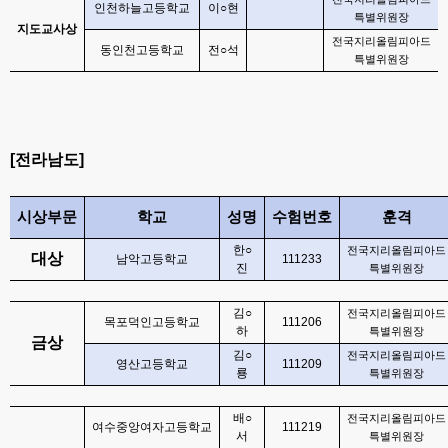
인천하늘고등학교
이
○
현
특별위원장
지도교사상
전국지리올림피아드
동인천고등학교
전
○
석
특별위원장
[
전라남도
]
시상부문
학교
성명
수험번호
훈격
한
○
전국지리올림피아드
대상
남악고등학교
111233
진
특별위원장
김
○
전국지리올림피아드
목포덕인고등학교
111206
하
특별위원장
금상
김
○
전국지리올림피아드
영산고등학교
111209
룡
특별위원장
배
○
전국지리올림피아드
여수중앙여자고등학교
111219
서
특별위원장