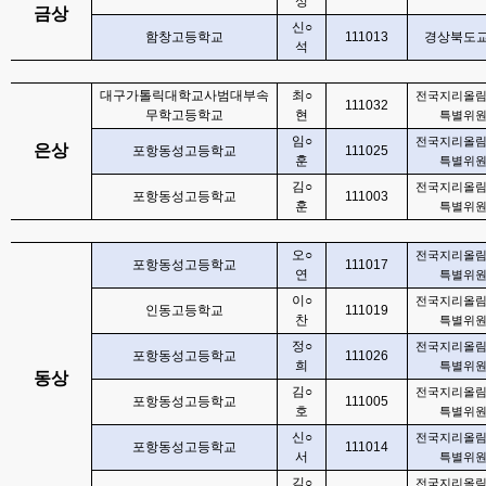
성
금상
신
○
함창고등학교
111013
경상북도
석
대구가톨릭대학교사범대부속
최
○
전국지리올
111032
무학고등학교
현
특별위
임
○
전국지리올
은상
포항동성고등학교
111025
훈
특별위
김
○
전국지리올
포항동성고등학교
111003
훈
특별위
오
○
전국지리올
포항동성고등학교
111017
연
특별위
이
○
전국지리올
인동고등학교
111019
찬
특별위
정
○
전국지리올
포항동성고등학교
111026
희
특별위
동상
김
○
전국지리올
포항동성고등학교
111005
호
특별위
신
○
전국지리올
포항동성고등학교
111014
서
특별위
김
○
전국지리올