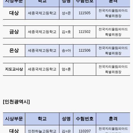
시상부문
학교
성명
수험번호
훈격
전국지리올림피아드
대상
세종국제고등학교
성
○
준
111505
특별위원장
전국지리올림피아드
금상
세종국제고등학교
김
○
호
111502
특별위원장
전국지리올림피아드
은상
세종국제고등학교
송
○
아
111506
특별위원장
전국지리올림피아드
지도교사상
세종국제고등학교
엄
○
훈
특별위원장
[
인천광역시
]
시상부문
학교
성명
수험번호
훈격
전국지리올림피아드
대상
인천하늘고등학교
김
○
은
110207