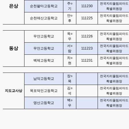
주
○
전국지리올림피아드
은상
순천팔마고등학교
111230
기
특별위원장
안
○
전국지리올림피아드
순천매산고등학교
111225
후
특별위원장
옥
○
전국지리올림피아드
무안고등학교
111226
우
특별위원장
서
○
전국지리올림피아드
동상
무안고등학교
111223
람
특별위원장
차
○
전국지리올림피아드
백제고등학교
111231
현
특별위원장
장
○
전국지리올림피아드
남악고등학교
목
특별위원장
김
○
전국지리올림피아드
지도교사상
목포덕인고등학교
석
특별위원장
백
○
전국지리올림피아드
영산고등학교
우
특별위원장