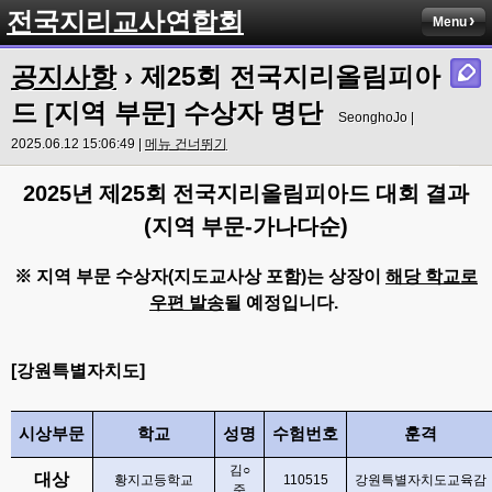
전국지리교사연합회
Menu
공지사항
› 제25회 전국지리올림피아
드 [지역 부문] 수상자 명단
SeonghoJo |
2025.06.12 15:06:49 |
메뉴 건너뛰기
2025
년 제
25
회 전국지리올림피아드 대회 결과
(
지역 부문
-
가나다순
)
※ 지역 부문 수상자(지도교사상 포함)는 상장이
해당 학교로
우편 발송
될 예정입니다.
[
강원특별자치도
]
시상부문
학교
성명
수험번호
훈격
김
○
대상
황지고등학교
110515
강원특별자치도교육감
준