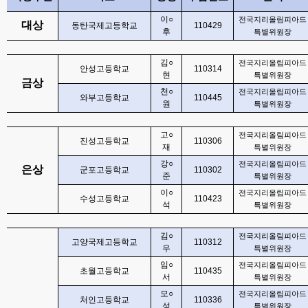
이
○
전국지리올림피아드
대상
동탄국제고등학교
110429
후
특별위원장
김
○
전국지리올림피아드
안성고등학교
110314
현
특별위원장
금상
천
○
전국지리올림피아드
와부고등학교
110445
원
특별위원장
고
○
전국지리올림피아드
진성고등학교
110306
재
특별위원장
강
○
전국지리올림피아드
은상
군포고등학교
110302
준
특별위원장
이
○
전국지리올림피아드
수성고등학교
110423
석
특별위원장
김
○
전국지리올림피아드
고양국제고등학교
110312
우
특별위원장
임
○
전국지리올림피아드
초월고등학교
110435
서
특별위원장
모
○
전국지리올림피아드
처인고등학교
110336
성
특별위원장