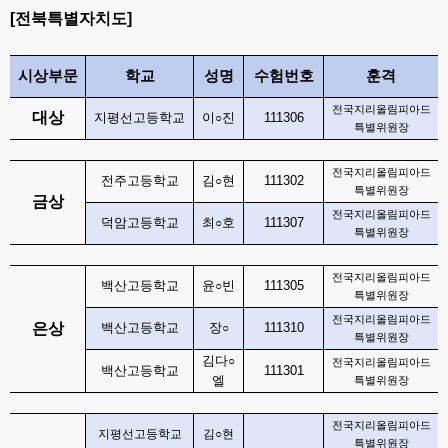
[
전북특별자치도
]
시상부문
학교
성명
수험번호
훈격
전국지리올림피아드
대상
지평선고등학교
이
진
111306
○
특별위원장
전국지리올림피아드
전주고등학교
김
현
111302
○
특별위원장
금상
전국지리올림피아드
덕암고등학교
최
호
111307
○
특별위원장
전국지리올림피아드
백산고등학교
윤
빈
111305
○
특별위원장
전국지리올림피아드
은상
백산고등학교
장
111310
○
특별위원장
김다
○
전국지리올림피아드
백산고등학교
111301
엘
특별위원장
전국지리올림피아드
지평선고등학교
김
○
현
특별위원장