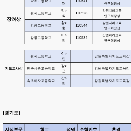
속초고등학교
110541
재
연구회장상
엄
○
강원지리교육
황지고등학교
110528
식
연구회장상
장려상
황
○
강원지리교육
강릉고등학교
110544
현
연구회장상
이
○
강원지리교육
강릉고등학교
110534
찬
연구회장상
이
○
황지고등학교
강원특별자치도교육감
민
강
○
지도교사상
민족사관고등학교
강원특별자치도교육감
근
강
○
속초여자고등학교
강원특별자치도교육감
찬
[
경기도
]
시상부문
학교
성명
수험번호
훈격