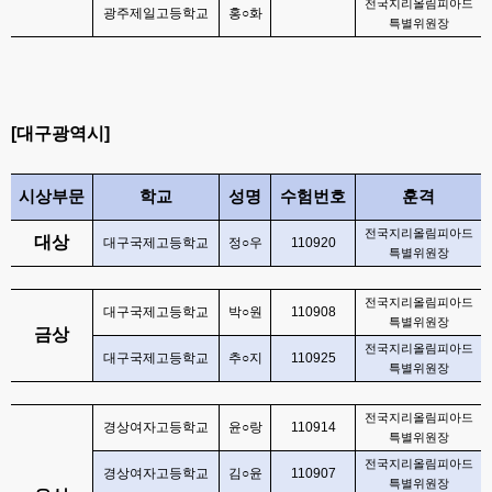
전국지리올림피아드
광주제일고등학교
홍
○
화
특별위원장
[
대구광역시
]
시상부문
학교
성명
수험번호
훈격
전국지리올림피아드
대상
대구국제고등학교
정
○
우
110920
특별위원장
전국지리올림피아드
대구국제고등학교
박
○
원
110908
특별위원장
금상
전국지리올림피아드
대구국제고등학교
추
○
지
110925
특별위원장
전국지리올림피아드
경상여자고등학교
윤
○
랑
110914
특별위원장
전국지리올림피아드
경상여자고등학교
김
○
윤
110907
특별위원장