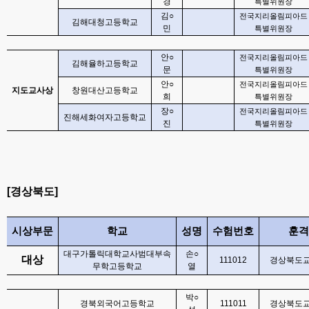
경
특별위원장
김
○
전국지리올림피아드
김해대청고등학교
민
특별위원장
안
○
전국지리올림피아드
김해율하고등학교
문
특별위원장
안
○
전국지리올림피아드
지도교사상
창원대산고등학교
희
특별위원장
장
○
전국지리올림피아드
진해세화여자고등학교
진
특별위원장
[
경상북도
]
시상부문
학교
성명
수험번호
훈격
대구가톨릭대학교사범대부속
손
○
대상
111012
경상북도
무학고등학교
열
박
○
경북외국어고등학교
111011
경상북도