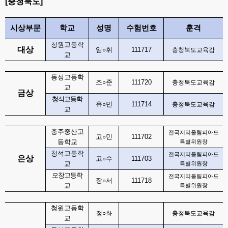
[
충청북도
]
시상부문
학교
성명
수험번호
훈격
청원고등학
대상
임
휘
111717
○
충청북도교육감
교
동성고등학
조
준
111720
○
충청북도교육감
교
금상
청석고등학
유
민
111714
○
충청북도교육감
교
충주중산고
전국지리올림피아드
고
민
111702
○
등학교
특별위원장
청석고등학
전국지리올림피아드
은상
고
수
111703
○
교
특별위원장
오창고등학
전국지리올림피아드
장
서
111718
○
교
특별위원장
청원고등학
정
○
화
충청북도교육감
교