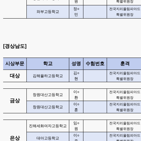
원
특별위원장
정
○
전국지리올림피아드
와부고등학교
민
특별위원장
[
경상남도
]
시상부문
학교
성명
수험번호
훈격
김
○
전국지리올림피아드
대상
김해율하고등학교
현
특별위원장
이
○
전국지리올림피아드
창원대산고등학교
환
특별위원장
금상
이
○
전국지리올림피아드
창원대산고등학교
훈
특별위원장
임
○
전국지리올림피아드
진해세화여자고등학교
원
특별위원장
이
○
전국지리올림피아드
은상
대아고등학교