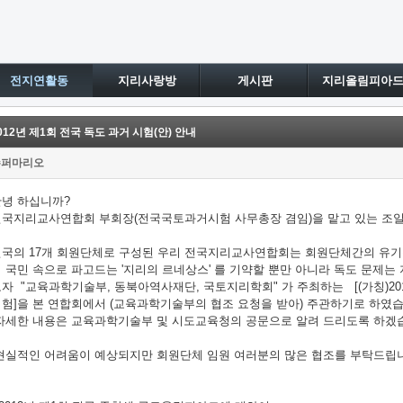
전지연활동
지리사랑방
게시판
지리올림피아
012년 제1회 전국 독도 과거 시험(안) 안내
슈퍼마리오
안녕 하십니까?
전국지리교사연합회 부회장(전국국토과거시험 사무총장 겸임)을 맡고 있는 조
전국의 17개 회원단체로 구성된 우리 전국지리교사연합회는 회원단체간의 유기
 국민 속으로 파고드는 '지리의 르네상스' 를 기약할 뿐만 아니라 독도 문제
자 "교육과학기술부, 동북아역사재단, 국토지리학회" 가 주최하는 [(가칭)20
험]을 본 연합회에서 (교육과학기술부의 협조 요청을 받아) 주관하기로 하였습
자세한 내용은 교육과학기술부 및 시도교육청의 공문으로 알려 드리도록 하겠습
현실적인 어려움이 예상되지만 회원단체 임원 여러분의 많은 협조를 부탁드립