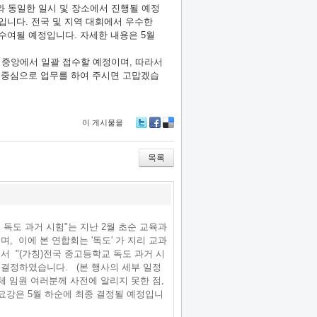
와 동일한 일시 및 장소에서 진행될 예정
입니다. 전국 및 지역 대회에서 우수한
수여될 예정입니다. 자세한 내용은 5월
 중앙에서 일괄 접수할 예정이며, 따라서
 중심으로 업무를 하여 주시면 고맙겠습
이 게시물을
Tw
Fa
De
itte
ce
lici
r
bo
ou
목록
ok
s
 독도 과거 시험"는 지난 2월 초순 교육과
, 이에 본 연합회는 '독도' 가 지리 교과
 "(가칭)전국 중고등학교 독도 과거 시
 결정하였습니다. (본 행사의 세부 일정
체 임원 여러분께 사전에 알리지 못한 점,
요강은 5월 하순에 최종 결정될 예정입니