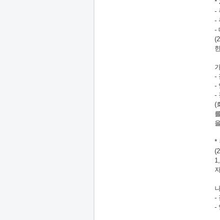
*
-
-
-
(
한
가
-
-
-
(
를
을
*
(
1
자
나
-
-