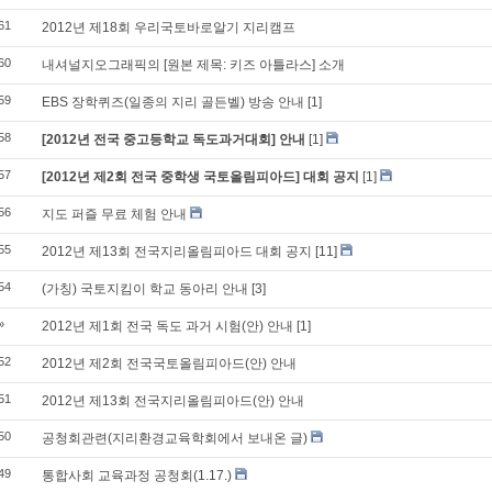
61
2012년 제18회 우리국토바로알기 지리캠프
60
내셔널지오그래픽의 [원본 제목: 키즈 아틀라스] 소개
59
EBS 장학퀴즈(일종의 지리 골든벨) 방송 안내
[1]
58
[2012년 전국 중고등학교 독도과거대회] 안내
[1]
57
[2012년 제2회 전국 중학생 국토올림피아드] 대회 공지
[1]
56
지도 퍼즐 무료 체험 안내
55
2012년 제13회 전국지리올림피아드 대회 공지
[11]
54
(가칭) 국토지킴이 학교 동아리 안내
[3]
»
2012년 제1회 전국 독도 과거 시험(안) 안내
[1]
52
2012년 제2회 전국국토올림피아드(안) 안내
51
2012년 제13회 전국지리올림피아드(안) 안내
50
공청회관련(지리환경교육학회에서 보내온 글)
49
통합사회 교육과정 공청회(1.17.)