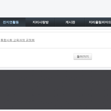
전지연활동
지리사랑방
게시판
지리올림피아
통합사회 교육과정 공청회
돌아가기