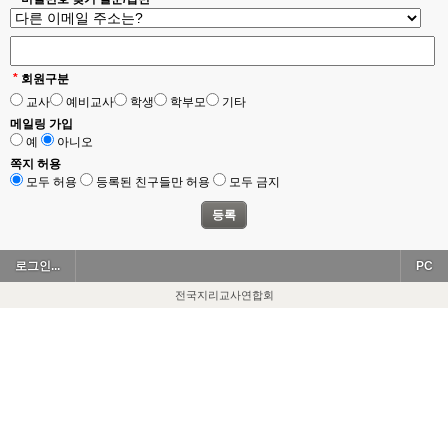
*
회원구분
교사
예비교사
학생
학부모
기타
메일링 가입
예
아니오
쪽지 허용
모두 허용
등록된 친구들만 허용
모두 금지
로그인...
PC
전국지리교사연합회