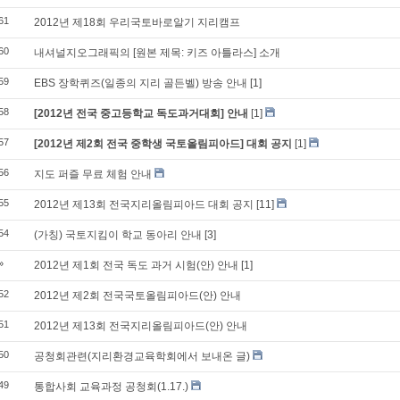
61
2012년 제18회 우리국토바로알기 지리캠프
60
내셔널지오그래픽의 [원본 제목: 키즈 아틀라스] 소개
59
EBS 장학퀴즈(일종의 지리 골든벨) 방송 안내
[1]
58
[2012년 전국 중고등학교 독도과거대회] 안내
[1]
57
[2012년 제2회 전국 중학생 국토올림피아드] 대회 공지
[1]
56
지도 퍼즐 무료 체험 안내
55
2012년 제13회 전국지리올림피아드 대회 공지
[11]
54
(가칭) 국토지킴이 학교 동아리 안내
[3]
»
2012년 제1회 전국 독도 과거 시험(안) 안내
[1]
52
2012년 제2회 전국국토올림피아드(안) 안내
51
2012년 제13회 전국지리올림피아드(안) 안내
50
공청회관련(지리환경교육학회에서 보내온 글)
49
통합사회 교육과정 공청회(1.17.)