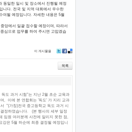
와 동일한 일시 및 장소에서 진행될 예정
입니다. 전국 및 지역 대회에서 우수한
수여될 예정입니다. 자세한 내용은 5월
 중앙에서 일괄 접수할 예정이며, 따라서
 중심으로 업무를 하여 주시면 고맙겠습
이 게시물을
Tw
Fa
De
itte
ce
lici
r
bo
ou
목록
ok
s
 독도 과거 시험"는 지난 2월 초순 교육과
, 이에 본 연합회는 '독도' 가 지리 교과
 "(가칭)전국 중고등학교 독도 과거 시
 결정하였습니다. (본 행사의 세부 일정
체 임원 여러분께 사전에 알리지 못한 점,
요강은 5월 하순에 최종 결정될 예정입니