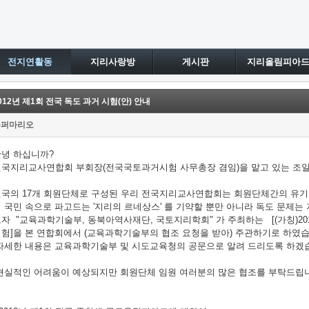
전지연활동
지리사랑방
게시판
지리올림피아
012년 제1회 전국 독도 과거 시험(안) 안내
슈퍼마리오
안녕 하십니까?
전국지리교사연합회 부회장(전국국토과거시험 사무총장 겸임)을 맡고 있는 조
전국의 17개 회원단체로 구성된 우리 전국지리교사연합회는 회원단체간의 유기
 국민 속으로 파고드는 '지리의 르네상스' 를 기약할 뿐만 아니라 독도 문제
자 "교육과학기술부, 동북아역사재단, 국토지리학회" 가 주최하는 [(가칭)20
험]을 본 연합회에서 (교육과학기술부의 협조 요청을 받아) 주관하기로 하였습
자세한 내용은 교육과학기술부 및 시도교육청의 공문으로 알려 드리도록 하겠습
현실적인 어려움이 예상되지만 회원단체 임원 여러분의 많은 협조를 부탁드립