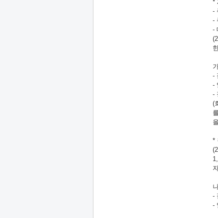
*
-
-
-
(
한
가
-
-
-
(
를
을
*
(
1
자
나
-
-