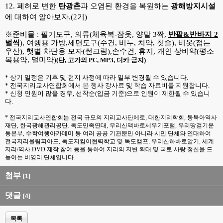
12. 폐허로 변한
탄광촌
과 오염된 환경을 복원하는
광해방지시설
에 대하여 알아보자.(2기)
※준비물 : 필기도구, 의류(체육복-잠옷, 양말 3짝,
반팔&반바지 2
벌씩
), 여행용 가방,
세면도구(수건, 비누, 치약, 칫솔), 비옷(접는
우산), 햇볕 차단용 모자(썬크림),
손수건, 휴지, 개인 상비약(평소
복용약, 멀미약)
(단, 고가의 PC, MP3, 디카 금지)
* 상기 일정은 기후 및 현지 사정에 따라 일부 변경될 수 있습니다.
* 전국지리교사연합회에서 본 행사 강사료 및 학습 자료비를 지원합니다.
* 신청 인원이 많을 경우, 선착순(입금 기
준)으로 인원이 제한될 수 있습니
다.
* 전국지리교사연합회는 전국 규모의 지리교사단체로, 대한지리학회, 동북아역사
재단, 한국광해관리공단. 독도민족연대,
우리산맥바로세우기포럼, 우리땅걷기운
동본부, 수학여행아카데미 등 여러 공공 기관뿐만 아니라 시민 단체와 연대하여
전국지리올림피아드, 독도지킴이협력학교 및 독도캠프, 우리산하바로알기, 세계
지리/역사 DVD 제작 참여 등을 통하여
지리의 저변 확대 및 국토 사랑 정신을 드
높이는 비영리 단체입니다.
첨부
[1]
댓글
[4]
목록