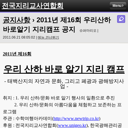
전국지리교사연합회
Menu
공지사항
› 2011년 제16회 우리산하
바로알기 지리캠프 공지
슈퍼마리오 |
2011.06.21 08:05:02 |
메뉴 건너뛰기
2011년 제16회
우리 산하 바로 알기 지리 캠프
- 태백산지의 자연과 문화, 그리고 폐광과 광해방지사
업 -
취지 : 1. 우리 산하/문화 바로 알기 행사의 일환으로 추진
2. 우리 산하/문화의 아름다움을 체험하고 보존하는 프
로그램
주관 :
수학여행아카데미
(
http://www.newtrip.co.kr
)
후원 :
전
국지리교사연합회
(
www.unigeo.kr
),
한국
광해관리공