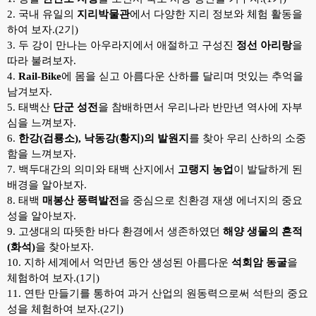
2. 국내 유일의
지리박물관
에서 다양한 지리 정보와 체험 활동을
하여 보자.(2기)
3. 두 강이 만나는 아우라지에서 애절하고 구성진
정선 아리랑
을
따라 불려보자.
4.
Rail-Bike
에 몸을 싣고 아름다운 산하를 달리며 멋있는 추억을
남겨보자.
5. 태백산
단군 성전
을 참배하면서 우리나라 반만년 역사에 자부
심을 느껴보자.
6.
한강(검룡소), 낙동강(황지)의 발원지
를 찾아 우리 산하의 소중
함을 느껴보자.
7.
백두대간의 의미와 태백 산지에서
고랭지 농업
이 발달하게 된
배경을 알아보자.
8.
태백
매봉산 풍력발전
을 중심으로 친환경 재생 에너지의 중요
성을 알아보자.
9.
고생대의 따뜻한 바다 환경에서 생존하였던
해양 생물의 흔적
(화석)
을 찾아보자.
10. 지하 세계
에서 억만년 동안 생성된 아름다운
석회암 동굴
을
체험하여 보자.(1기)
11. 연탄 만들기를 통하여 과거 산업의 원동력으로써 석탄의
중요
성을 체험하여 보자.(2기)