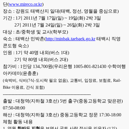
단(
www.mireco.or.kr
)
장소 : 강원도 태백산지 일대
(태백, 정선, 영월을 중심으로)
기간 : 1기 2011년 7월 17일(일) ~ 19일(화) 2박 3일
2기 2011년 7월 24일(일) ~ 26일(화) 2박 3일
대상 : 초/중학생 및 교사(학부모)
숙소 : 태백산 민박촌
(
http://minbak.taebaek.go.kr
태백시 직영
콘도형 숙소)
인원 : 1기 약 40명 내외(버스 1대)
2기 약 80명 내외(버스 2대)
참가비 :
1인당 134,700원(우리은행 1005-801-821430 수학여행
아카데미(윤충훈
)
(숙박비, 식비(7식-도시락 필요 없음), 교통비, 입장료, 보험료,
Rail-
Bike
이용료, 간식
포함)
-------------------------------------------------------------
출발 : 대청역(지하철 3호선) 5번 출구(중동고등학교 맞은편)
07:50-08:00
해산 : 대청역(지하철 3호선) 중동고등학교 정문 17:30-18:00
체험 활동 내용
1. 영월
한반도 지형
을 보면서 국토 사랑 정신을 키우자.(1기)