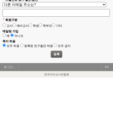
*
회원구분
교사
예비교사
학생
학부모
기타
메일링 가입
예
아니오
쪽지 허용
모두 허용
등록된 친구들만 허용
모두 금지
로그인...
PC
전국지리교사연합회