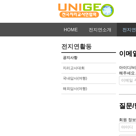
HOME
전지연소개
전지연
전지연활동
이메일
공지사항
아이디/비
지리교사대회
해주세요.
국내답사(여행)
해외답사(여행)
질문/
회원 정보