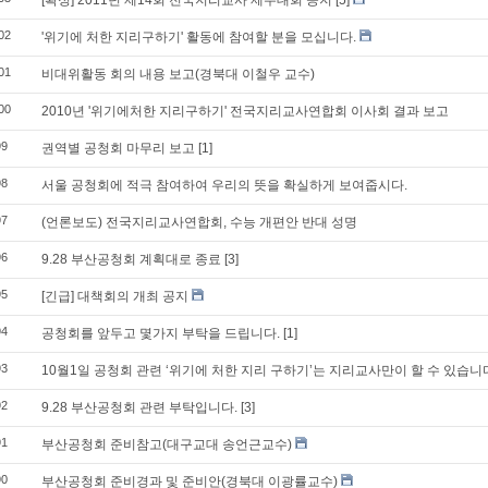
[확정] 2011년 제14회 전국지리교사 제주대회 공지
[5]
02
'위기에 처한 지리구하기' 활동에 참여할 분을 모십니다.
01
비대위활동 회의 내용 보고(경북대 이철우 교수)
00
2010년 '위기에처한 지리구하기' 전국지리교사연합회 이사회 결과 보고
99
권역별 공청회 마무리 보고
[1]
98
서울 공청회에 적극 참여하여 우리의 뜻을 확실하게 보여줍시다.
97
(언론보도) 전국지리교사연합회, 수능 개편안 반대 성명
96
9.28 부산공청회 계획대로 종료
[3]
95
[긴급] 대책회의 개최 공지
94
공청회를 앞두고 몇가지 부탁을 드립니다.
[1]
93
10월1일 공청회 관련 ‘위기에 처한 지리 구하기’는 지리교사만이 할 수 있습니
92
9.28 부산공청회 관련 부탁입니다.
[3]
91
부산공청회 준비참고(대구교대 송언근교수)
90
부산공청회 준비경과 및 준비안(경북대 이광률교수)