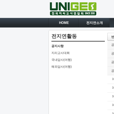
HOME
전지연소개
전지연활동
공지사항
지리교사대회
국내답사(여행)
해외답사(여행)
1
1
1
1
1