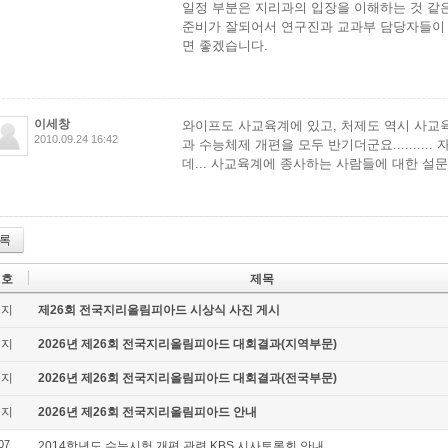
일정 부분은 지리과의 입장을 이해하는 것 같은
준비가 잘되어서 연구진과 교과부 담당자들이 
면 좋겠습니다.
이세창
와이프도 사교육계에 있고, 처제도 역시 사교육
2010.09.24 16:42
과 수능체제 개편을 모두 반기더군요........
데... 사교육계에 종사하는 사람들에 대한 설
록
번호
제목
공지
제26회 전국지리올림피아드 시상식 사진 게시
공지
2026년 제26회 전국지리올림피아드 대회결과(지역부문)
공지
2026년 제26회 전국지리올림피아드 대회결과(전국부문)
공지
2026년 제26회 전국지리올림피아드 안내
07
2014학년도 수능시험 개편 관련 KBS 시사토론회 안내