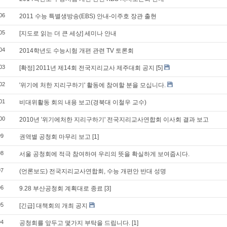
06
2011 수능 특별생방송(EBS) 안내-이주호 장관 출현
05
[지도로 읽는 더 큰 세상] 세미나 안내
04
2014학년도 수능시험 개편 관련 TV 토론회
03
[확정] 2011년 제14회 전국지리교사 제주대회 공지
[5]
02
'위기에 처한 지리구하기' 활동에 참여할 분을 모십니다.
01
비대위활동 회의 내용 보고(경북대 이철우 교수)
00
2010년 '위기에처한 지리구하기' 전국지리교사연합회 이사회 결과 보고
99
권역별 공청회 마무리 보고
[1]
98
서울 공청회에 적극 참여하여 우리의 뜻을 확실하게 보여줍시다.
97
(언론보도) 전국지리교사연합회, 수능 개편안 반대 성명
96
9.28 부산공청회 계획대로 종료
[3]
95
[긴급] 대책회의 개최 공지
94
공청회를 앞두고 몇가지 부탁을 드립니다.
[1]