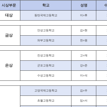
시상부문
학교
성명
대상
동탄국제고등학교
이
○
후
안성고등학교
김
○
현
금상
와부고등학교
천
○
원
진성고등학교
고
○
재
은상
군포고등학교
강
○
준
수성고등학교
이
○
석
고양국제고등학교
김
○
우
초월고등학교
임
○
서