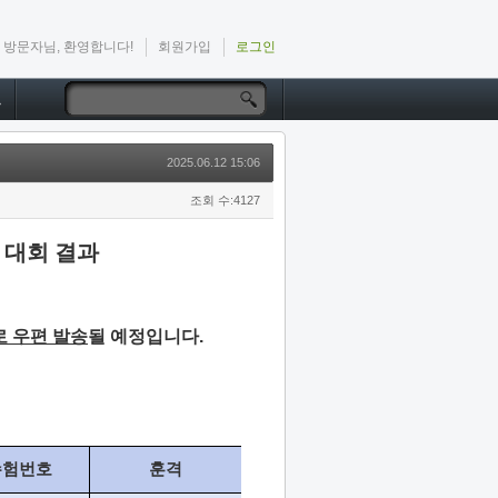
방문자님, 환영합니다!
회원가입
로그인
드
2025.06.12 15:06
조회 수:4127
 대회 결과
로 우편 발송
될 예정입니다.
수험번호
훈격