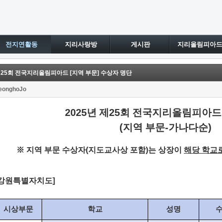
전지연활동
지리사랑방
게시판
지리올림피아
25회 전국지리올림피아드 [지역 부문] 수상자 명단
eonghoJo
2025
년 제
25
회 전국지리올림피아드
(
지역 부문
-
가나다순
)
※ 지역 부문 수상자(지도교사상 포함)는 상장이
해당 학교
강원특별자치도
]
시상부문
학교
성명