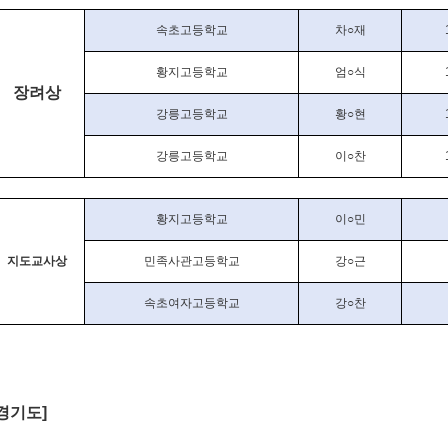
속초고등학교
차
○
재
황지고등학교
엄
○
식
장려상
강릉고등학교
황
○
현
강릉고등학교
이
○
찬
황지고등학교
이
○
민
지도교사상
민족사관고등학교
강
○
근
속초여자고등학교
강
○
찬
경기도
]