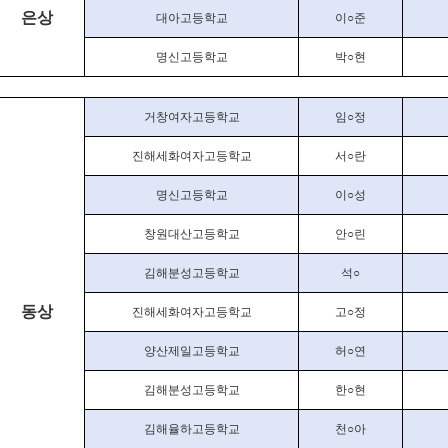
은상
대아고등학교
이
○
준
명신고등학교
박
○
현
거창여자고등학교
임
○
정
진해세화여자고등학교
서
○
란
명신고등학교
이
○
성
창원대산고등학교
안
○
린
김해분성고등학교
석
○
동상
진해세화여자고등학교
고
○
정
양산제일고등학교
허
○
연
김해분성고등학교
한
○
현
김해율하고등학교
천
○
아