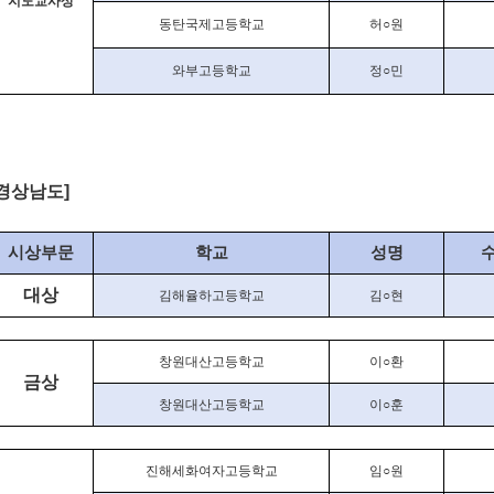
지도교사상
동탄국제고등학교
허
○
원
와부고등학교
정
○
민
경상남도
]
시상부문
학교
성명
대상
김해율하고등학교
김
○
현
창원대산고등학교
이
○
환
금상
창원대산고등학교
이
○
훈
진해세화여자고등학교
임
○
원