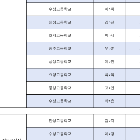
수성고등학교
이
○
희
안성고등학교
김
○
진
초지고등학교
박
○
서
광주고등학교
우
○
훈
풍생고등학교
이
○
진
효양고등학교
박
○
익
풍생고등학교
고
○
연
수성고등학교
박
○
윤
안성고등학교
김
○
지
수성고등학교
이
○
경