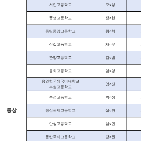
처인고등학교
모
○
성
풍생고등학교
정
○
현
동탄중앙고등학교
황
○
혁
신길고등학교
채
○
우
관양고등학교
김
○
범
동화고등학교
엄
○
양
용인한국외국어대학교
양
○
진
부설고등학교
수성고등학교
박
○
성
동상
청심국제고등학교
설
○
환
안성고등학교
심
○
민
동탄국제고등학교
강
○
원