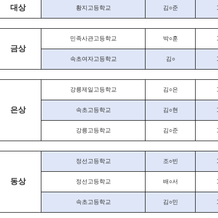
대상
황지고등학교
김
○
준
민족사관고등학교
박
○
훈
금상
속초여자고등학교
김
○
강릉제일고등학교
김
○
은
은상
속초고등학교
김
○
현
강릉고등학교
김
○
준
정선고등학교
조
○
빈
동상
정선고등학교
배
○
서
속초고등학교
김
○
민