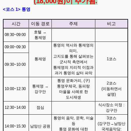
(18,000
원
)
이 추가됨
.
<
코스
1>
통영
시간
이동 경로
주제
비고
호텔
→
08:30~09:00
통제영
통영의 역사와 통제영의
09:00~09:30
의미
,
고지도를 통해 살펴보는
통제영
1
코스
군사적 측면에서
09:30~10:00
통제영의 지리적 이점과
과거 통영의 삶터 파악
통영 문화거리
, (
구
)
2
코스
통제영
→
통영우체국
,
동피랑
10:00~12:30
(
이동하면서
강구안
마을을 사례로 한
설명
)
도시재생
식사장소 미정
:
12:30~14:00
점심
강구안
통영의 음악
,
문학
,
미술
3
코스
등
(
강구안
→
남망산
14:00~15:30
남망산 공원
통영 문화에 대한
국제음악당
: