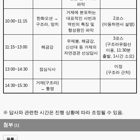
파악
거제에 분포하는
한화오션
→
대표적인 사빈과
2
코스
10:00~11:15
구조라
,
망치
역빈의 특징 및
(
이동하면서 설명
)
형성원인 파악
3
코스
우제봉
,
해금강
,
(
구조라유람선
11:15~13:00
해금강
신선대 등 거제의
이용
, 11:30
분
자연경관 선상답사
출발
, 1
시간 소요
)
미정
13:00~14:30
점심식사
(
구조라 근처
)
거제
(
구조라
)
14:30~15:30
→
통영
※
답사와 관련한 시간은 진행 상황에 따라 조정될 수 있음
.
첨부
[1]
목록