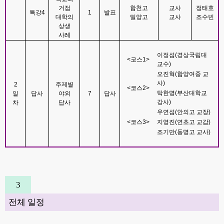
거점
합천고
교사
정태호
특강
4
1
발표
대학의
밀양고
교사
조수빈
상생
사례
이정섭
(
경상국립대
<
코스
1>
교수
)
오진혁
(
함양여중 교
사
)
2
주제별
<
코스
2>
탁한명
(
부산대학교
일
답사
야외
7
답사
강사
)
차
답사
우연섭
(
안의고 교장
)
<
코스
3>
지영진
(
연초고 교감
)
조기만
(
동명고 교사
)
3
전체 일정