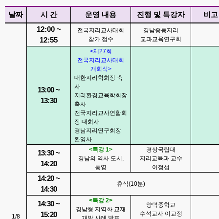
날짜
시 간
운영 내용
진행 및 특강자
비고
12:00 ~
전국지리교사대회
경남중등지리
참가 접수
교과교육연구회
12:55
<
제
27
회
전국지리교사대회
개회식
>
대한지리학회장 축
사
13:00 ~
지리환경교육학회장
13:30
축사
전국지리교사연합회
장 대회사
경남지리연구회장
환영사
<
특강
1>
경상국립대
13:30 ~
경남의 역사 도시
,
지리교육과 교수
14:20
통영
이정섭
14:20 ~
휴식
(10
분
)
14:30
<
특강
2>
14:30 ~
양덕중학교
경남형 지역화 교재
수석교사 이교정
15:20
1/8
개발 사례 발표