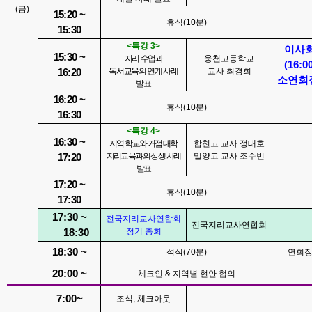
(
금
)
15:20 ~
휴식
(10
분
)
15:30
<
특강
3>
이사
15:30 ~
지리 수업과
웅천고등학교
(16:00
독서교육의 연계 사례
교사 최경희
16:20
소연회
발표
16:20 ~
휴식
(10
분
)
16:30
<
특강
4>
16:30 ~
지역 학교와 거점 대학
합천고 교사 정태호
지리교육과의 상생 사례
밀양고 교사 조수빈
17:20
발표
17:20 ~
휴식
(10
분
)
17:30
17:30 ~
전국지리교사연합회
전국지리교사연합회
정기 총회
18:30
18:30 ~
석식
(70
분
)
연회
20:00 ~
체크인
&
지역별 현안 협의
7:00~
조식
,
체크아웃