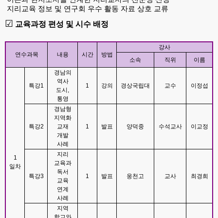
지리교육 정보 및 연구회 우수 활동 자료 상호 교류
☑
교육과정 편성 및 시수 배정
강사
연수과목
내용
시간
방법
소속
직위
이름
경남의
역사
특강
1
1
강의
경상국립대
교수
이정섭
도시
,
통영
경남형
지역화
특강
2
교재
1
발표
양덕중
수석교사
이교정
개발
사례
지리
1
교육과
일차
독서
특강
3
1
발표
웅천고
교사
최경희
교육
연계
사례
지역
학교와