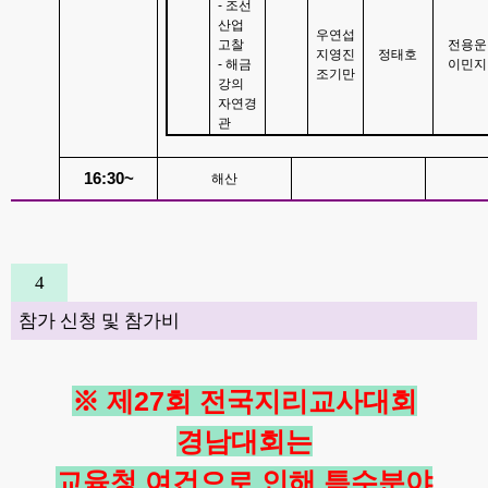
-
조선
산업
우연섭
고찰
전용운
지영진
정태호
-
해금
이민지
조기만
강의
자연경
관
16:30~
해산
4
참가 신청 및 참가비
※
제
27
회 전국지리교사대회
경남대회는
교육청 여건으로 인해 특수분야