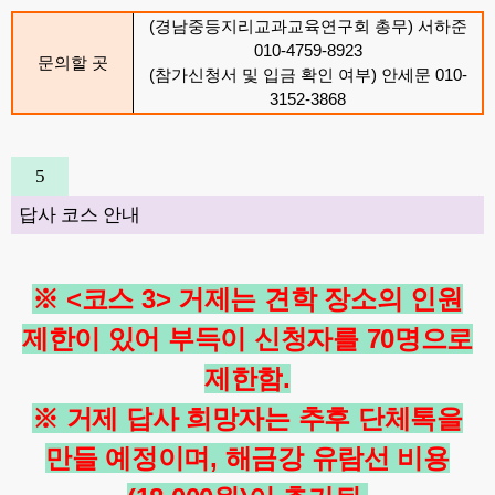
(
경남중등지리교과교육연구회 총무
)
서하준
010-4759-8923
문의할 곳
(
참가신청서 및 입금 확인 여부
)
안세문
010-
3152-3868
5
답사 코스 안내
※
<
코스
3>
거제는 견학 장소의 인원
제한이 있어 부득이 신청자를
70
명으로
제한함
.
※
거제 답사 희망자는 추후 단체톡을
만들 예정이며
,
해금강 유람선 비용