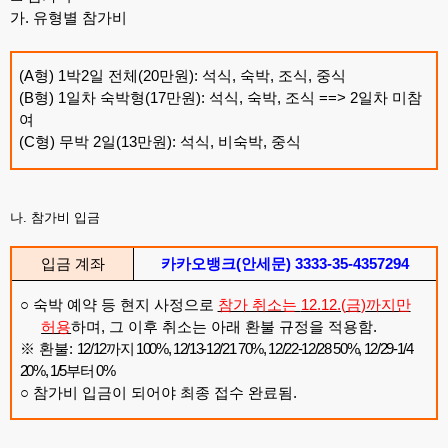
가
.
유형별 참가비
(A
형
) 1
박
2
일 전체
(20
만원
):
석식
,
숙박
,
조식
,
중식
(B
형
) 1
일차 숙박형
(17
만원
):
석식
,
숙박
,
조식
==> 2
일차 미참
여
(C
형
)
무박
2
일
(13
만원
):
석식
,
비숙박
,
중식
나
.
참가비 입금
입금 계좌
카카오뱅크
(
안세문
) 3333-35-4357294
○
숙박 예약 등 현지 사정으로
참가 취소는
12.12.(
금
)
까지만
허용
하며
,
그 이후 취소는 아래 환불 규정을 적용함
.
※
환불
:
12/12
까지
100%, 12/13-12/21 70%, 12/22-12/28 50%, 12/29-1/4
20%, 1/5
부터
0%
○
참가비 입금이 되어야 최종 접수 완료됨
.