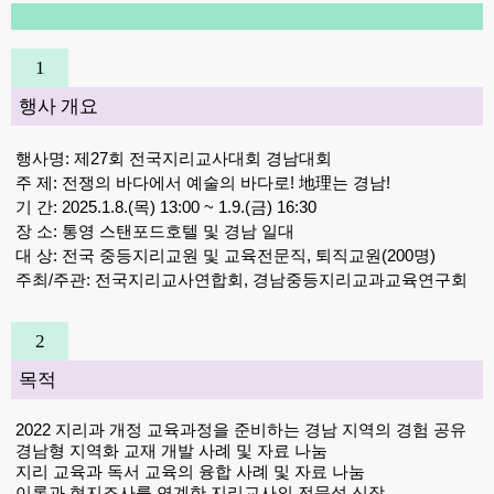
1
행사 개요
행사명
:
제
27
회 전국지리교사대회 경남대회
주 제
:
전쟁의 바다에서 예술의 바다로
!
地理
는 경남
!
기 간
: 2025.1.8.(
목
) 13:00 ~ 1.9.(
금
) 16:30
장 소
:
통영 스탠포드호텔 및 경남 일대
대 상
:
전국 중등지리교원 및 교육전문직
,
퇴직교원
(200
명
)
주최
/
주관
:
전국지리교사연합회
,
경남중등지리교과교육연구회
2
목적
2022
지리과 개정 교육과정을 준비하는 경남 지역의 경험 공유
경남형 지역화 교재 개발 사례 및 자료 나눔
지리 교육과 독서 교육의 융합 사례 및 자료 나눔
이론과 현지조사를 연계한 지리교사의 전문성 신장