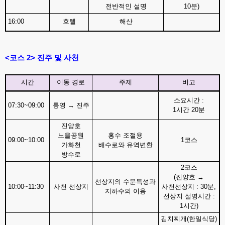
전반적인 설명
10
분
)
16:00
호텔
해산
<
코스
2>
진주 및 사천
시간
이동 경로
주제
비고
소요시간
:
07:30~09:00
통영
→
진주
1
시간
20
분
진양호
노을공원
홍수 조절용
09:00~10:00
1
코스
가화천
배수로와 유역변환
방수로
2
코스
(
진양호
→
선상지의 수문특성과
10:00~11:30
사천 선상지
사천선상지
: 30
분
,
지하수의 이용
선상지 설명시간
:
1
시간
)
김치찌개
(
한일식당
)