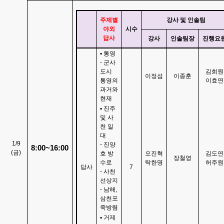
주제별
강사 및 인솔팀
야외
시수
답사
강사
인솔팀장
진행요
▪
통영
-
군사
도시
김희원
이정섭
이종훈
통영의
이효연
과거와
현재
▪
진주
및 사
천 일
대
1/9
-
진양
8:00~16:00
(
금
)
호 방
오진혁
김도연
장철영
수로
탁한명
허주원
답사
7
-
사천
선상지
-
남해
,
삼천포
죽방렴
▪
거제