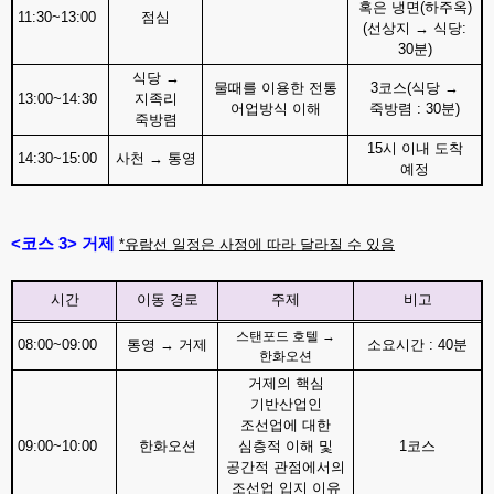
혹은 냉면
(
하주옥
)
11:30~13:00
점심
(
선상지
→
식당
:
30
분
)
식당
→
물때를 이용한 전통
3
코스
(
식당
→
13:00~14:30
지족리
어업방식 이해
죽방렴
: 30
분
)
죽방렴
15
시 이내 도착
14:30~15:00
사천
→
통영
예정
<
코스
3>
거제
*
유람선 일정은 사정에 따라 달라질 수 있음
시간
이동 경로
주제
비고
스탠포드 호텔
→
08:00~09:00
통영
→
거제
소요시간
: 40
분
한화오션
거제의 핵심
기반산업인
조선업에 대한
09:00~10:00
한화오션
심층적 이해 및
1
코스
공간적 관점에서의
조선업 입지 이유