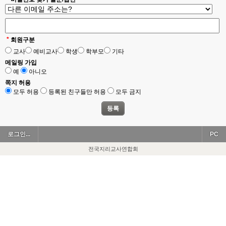
*
회원구분
교사
예비교사
학생
학부모
기타
메일링 가입
예
아니오
쪽지 허용
모두 허용
등록된 친구들만 허용
모두 금지
로그인...
PC
전국지리교사연합회