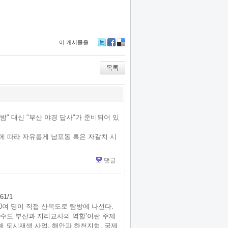
이 게시물을
Tw
Fa
De
itte
ce
lici
r
bo
ou
목록
ok
s
 밤" 대신 "부산 야경 답사"가 준비되어 있
향에 따라 자유롭게 남포동 혹은 자갈치 시
댓글
661/1
300여 명이 직접 산복도로 탐방에 나선다.
수도 부산과 지리교사의 역할’이란 주제
해 도시재생 사업, 해안과 하천지형, 국제