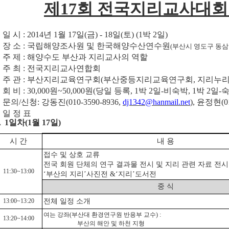
제17회 전국지리교사대회
. 일 시 : 2014년 1월 17일(금) - 18일(토) (1박 2일)
2. 장 소 : 국립해양조사원 및 한국해양수산연수원
(부산시 영도구 동삼
3. 주 제 : 해양수도 부산과 지리교사의 역할
4. 주 최 : 전국지리교사연합회
5. 주 관 : 부산지리교육연구회(부산중등지리교육연구회, 지리누리
. 회 비 : 30,000원~50,000원(당일 등록,
1박 2일-비숙박, 1박 2일-
. 문의/신청:
강동진(010-3590-8936,
dj1342@hanmail.net
), 윤정현(01
. 일 정 표
 1일차(1월 17일)
시 간
내 용
접수 및 상호 교류
전국 회원 단체의 연구 결과물 전시 및 지리 관련 자료 전시
11:30~13:00
‘부산의 지리’사진전 &‘지리’도서전
중 식
13:00~13:20
전체 일정 소개
여는 강좌(부산대 환경연구원 반용부 교수) :
13:20~14:00
부산의 해안 및 하천 지형