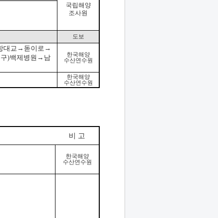
국립해양
조사원
도보
항대교→
돋이로→
한국해양
)
구)백제병원→남
수산연수원
한국해양
수산연수원
비 고
한국해양
수산연수원