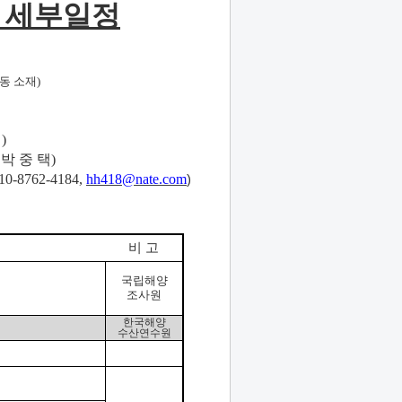
 세부일정
동 소재)
)
숙박 중 택)
0-8762-4184,
hh418@nate.com
)
비 고
국립해양
조사원
한국해양
수산연수원