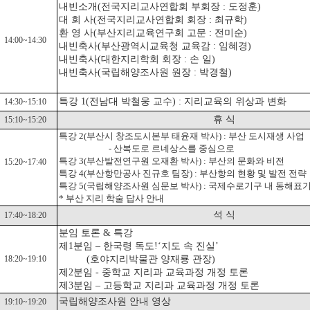
내빈소개(전국지리교사연합회 부회장 : 도정훈)
대 회 사(전국지리교사연합회 회장 : 최규학)
환 영 사(부산지리교육연구회 고문 : 전미순)
14:00~14:30
내빈축사(부산광역시교육청 교육감 : 임혜경)
내빈축사(대한지리학회 회장 : 손 일)
내빈축사(국립해양조사원 원장 : 박경철)
특강 1(전남대 박철웅 교수) : 지리교육의 위상과 변화
14:30~15:10
휴 식
15:10~15:20
특강
2(부산시 창조도시본부 태윤재 박사) : 부산 도시재생 사업
- 산복도로 르네상스를 중심으로
특강 3
(부산발전연구원 오재환 박사) : 부산의 문화와 비전
15:20~17:40
특강 4
(부산항만공사 진규호 팀장) : 부산항의 현황 및 발전 전략
특강 5
(
국립해양조사원 심문보 박사) :
국제수로기구 내 동해표
* 부산 지리 학술 답사 안내
석 식
17:40~18:20
분임 토론 & 특강
제1분임 –
한국령 독도!‘지도 속 진실’
18:20~19:10
(호야지리박물관 양재룡 관장)
제2분임 - 중학교 지리과 교육과정 개정 토론
제3분임 – 고등학교 지리과 교육과정 개정 토론
국립해양조사원 안내 영상
19:10~19:20