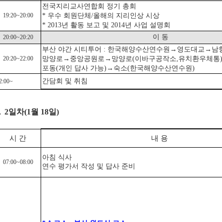
전국지리교사연합회 정기 총회
19:20~20:00
* 우수 회원단체/올해의 지리인상 시상
* 2013년 활동 보고 및 2014년 사업 설명회
이 동
20:00~20:20
부산 야간 시티투어 : 한국해양수산연수원
→영도대교→남
20:20~22:00
망양로→중앙공원로→망양로(이바구공작소,유치환우체통
포동
(개인 답사 가능)
→숙소(
한국해양수산연수원
)
간담회 및 취침
2:00~
 2일차(1월 18일)
시 간
내 용
아침 식사
07:00~08:00
연수 평가서 작성 및 답사 준비