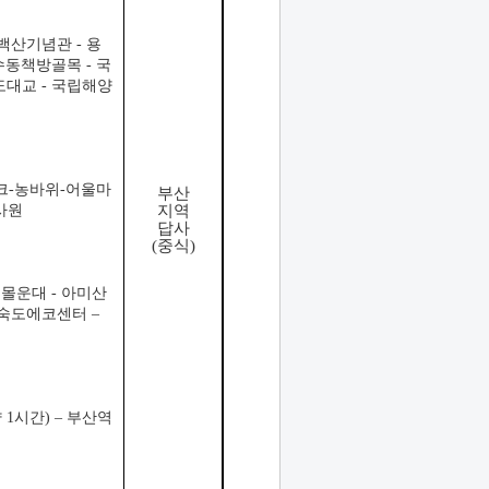
 백산기념관 - 용
수동책방골목 - 국
영도대교 - 국립해양
워크-농바위-어울마
부산
사원
지역
답사
(중식)
)
․몰운대 - 아미산
을숙도에코센터 –
1시간) – 부산역