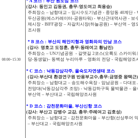
* A 코스 : 부산 원도심 코스
(강사: 동인고 김동권, 총무:영도여고 최용승)
주최장소 – 남항대교 – 임시수도기념관 - 중앙동 40계단 -
두산공원(에스카레이터-공원타워) - 부산근대역사관 - 보
제시장 - BIFF광장 – 자갈치시장(하늘공원) – 부산역 – 
조사원
* B 코스 : 부산의 해안지형과 영화와의 만남 코스
(강사: 명호고 도정훈, 총무:동래여고 황남진)
주최장소 – UN기념공원 - 갈맷길 2코스(오륙도 스카이
당-동생말)– 동백섬 누리마루 – 영화의 전당 - 국립해양조
08:00~15:30
* C 코스 :
낙동강삼각주, 을숙도자연생태 코스
(강사:부산대 환경연구원 반용부교수,총무:금명중 왕택근
주최장소 – 남항대교 – 송도해수욕장 - 암남공원 – 다대포
전망대(낙동강삼각주 조망) - 낙동강하구둑 물박물관 – 
부산역 – 부산대교 - 국립해양조사원
* D 코스 : 감천문화마을, 부산신항 코스
(강사: 부산고 강병수 교감, 총무:주례여고 김호성)
주최장소 – 남항대교 - 감천문화마을 – 부산항(선상투어 약 
– 부산대교 - 국립해양조사원