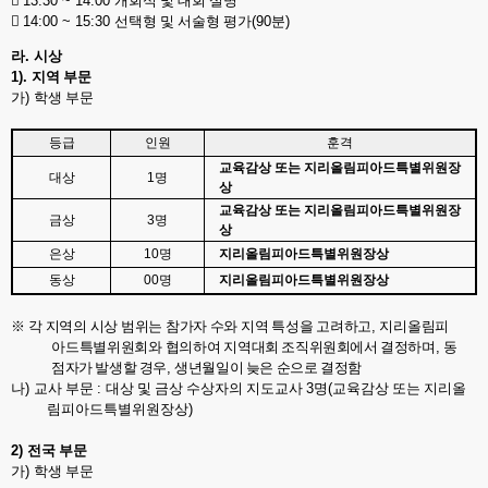

13:30 ~ 14:00
개회식 및 대회 설명

14:00 ~ 15:30
선택형 및 서술형 평가
(90
분
)
라
.
시상
1).
지역 부문
가
)
학생 부문
등급
인원
훈격
교육감상 또는 지리올림피아드특별위원장
대상
1
명
상
교육감상 또는 지리올림피아드특별위원장
금상
3
명
상
은상
10
명
지리올림피아드특별위원장상
동상
00
명
지리올림피아드특별위원장상
※
각 지역의 시상 범위는 참가자 수와 지역 특성을 고려하고
,
지리올림피
아드특별위원회와 협의하여 지
역대회 조직위원회에서 결정하며
,
동
점자가 발생할 경우
,
생년월일이 늦은 순으로 결정함
나
)
교사 부문
:
대상 및 금상 수상자의 지도교사
3
명
(
교육감상 또는 지리올
림피아드특별위원장상
)
2)
전국 부문
가
)
학생 부문