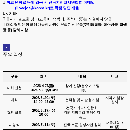

학교 명의로 단체 입금 시 전국지리교사연합회 이메일
(
ilovejos@korea.kr
)
로 학생 명단 제출
바
.
기타

응시에 필요한 경비
(
교통비
,
숙박비
,
주차비 등
)
는 지원하지 않음

대회 당일 본인 확인 가능한 사진이 부착된 신분증
(
주민등록증
,
청소년증
,
학생
증 등
)
필히 지참
7
주요 일정
구분
일 시
내 용
비고
2026. 4. 27.(
월
)
참가 신청
(
접수 시스템
대회 신청
~ 2026. 5. 20.(
수
) 24:00
이용
)
2026.
5. 30.(
토
)
지역 시험장
대회
선택형 및 서술형 시험
14:00~15:30
실시
전국지리교사연합회
,
2026.
6. 17.(
수
)
결과 발표
대한지리학회 홈페이지
10:00
공고
서울대학교
시상식
2026.
7. 11.(
토
)
전국 부문 입상자만 참석
(
예정
)