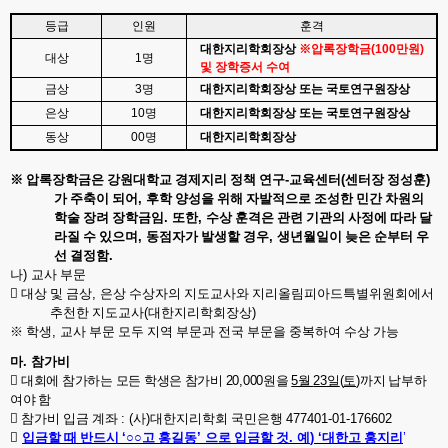
등급
인원
훈격
대한지리학회장상
※
압록장학금
(100
만원
)
대상
1
명
및 장학증서 수여
금상
3
명
대한지리학회장상 또는 국토연구원장상
은상
10
명
대한지리학회장상 또는 국토연구원장상
동상
00
명
대한지리학회장상
※
압록장학금은 강원대학교 경제지리 정책 연구
-
교육센터
(
센터장 정성훈
)
가 주축이 되어
,
후학 양성을 위해 자발적으로 조성한 민간 차원의
학술 장려 장학금임
.
또한
,
수상 훈격은 관련 기관의 사정에 따라 달
라질 수 있으며
,
동점자가 발생할 경우
,
생년월일이 늦은 순부터 우
선 결정함
.
나
)
교사 부문

대상 및 금상
,
은상 수상자의 지도교사와 지리올림피아드특별위원회에서
추천한 지도교사
(
대한지리학회장상
)
※
학생
,
교사 부문 모두 지역 부문과 전국 부문을 중복하여 수상 가능
마
.
참가비

대회에 참가하는 모든 학생은 참가비
20,000
원을
5
월
23
일
(
토
)
까지 납부하
여야 함

참가비 입금 계좌
:
(
사
)
대한지리학회 국민은행
477401-01-176602

입금할 때 반드시
‘
○○
고 홍길동
’
으로 입금할 것
.
예
) ‘
대한고 홍지리
’