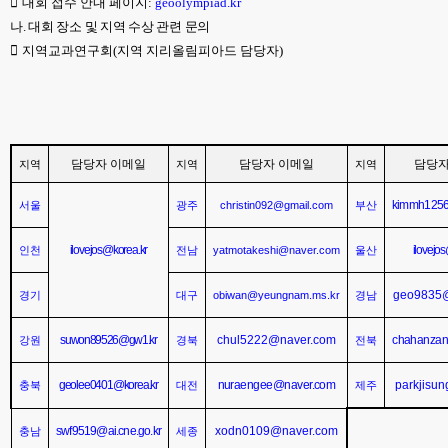

대회 접수 안내 페이지
:
geoolympiad.kr
나
.
대회 장소 및 지역 수상 관련 문의

지역교과연구회
(
지역 지리올림피아드 담당자
)
담당자 이메일
담당자 이메일
담당자
지역
지역
지역
kimmh125
christin092@gmail.com
서울
광주
부산
ilovejos@korea.kr
ilovejo
yatmotakeshi@naver.com
인천
전남
울산
geo9835
obiwan@yeungnam.ms.kr
경기
대구
경남
suwon89526@gw1.kr
chul5222@naver.com
chahanza
강원
경북
전북
geolee0401@korea.kr
nuraengee@naver.com
parkjisu
충북
대전
제주
swf9519@ai.cne.go.kr
xodn0109@naver.com
충남
세종