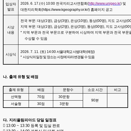
2026. 6. 17.(
수
) 10:00
전국지리교사연합회
(
http://www.unigeo.kr
)
및
입상자
발표
대한지리학회
(https://www.kgeography.or.kr/)
홈페이지 공고
전국 부문
:
대상
(1
명
),
금상
(3
명
),
은상
(10
명
),
동상
(00
명
),
지도 교사상
(0
지역 부문
:
대상
(1
명
),
금상
(2
명
),
은상
(3
명
),
동상
(00
명
),
지도 교사상
(00
시상
내용
*
지역 부문과 전국 부문으로 구분하여 시상하며 지역 부문과 전국 부문
수상할 수 있음
2026. 7. 11. (
토
) 14:00
서울대학교 사범대학
(
예정
)
시상식
*
시상식의 일정 및 장소는 사정에 따라 변경될 수 있음
나
.
출제 유형 및 배점
출제 유형
배점
문항수
소요 시간
비고
선택형
70
점
30
문항
90
분
서술형
30
점
3
문항
다
.
지리올림피아드 당일 일정표

13:00 ~ 13:30
등록 및 입실 완료