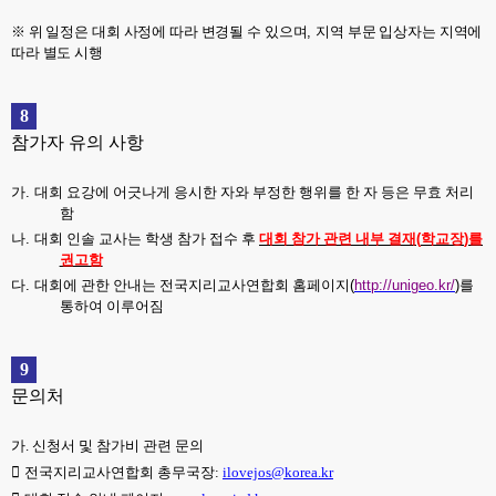
※
위 일정은 대회 사정에 따라 변경될 수 있으며
,
지역 부문 입상자는 지역에
따라 별도 시행
8
참가자 유의 사항
가
.
대회 요강에 어긋나게 응시한 자와 부정한 행위를 한 자 등은 무효 처리
함
나
.
대회 인솔 교사는 학생 참가 접수 후
대회 참가 관련 내부 결재
(
학교장
)
를
권고함
다
.
대회에 관한 안내는 전국지리교사연합회 홈페이지
(
http://unigeo.kr/
)
를
통하여 이루어짐
9
문의처
가
.
신청서 및 참가비 관련 문의

전국지리교사연합회 총무국장
:
ilovejos@korea.kr