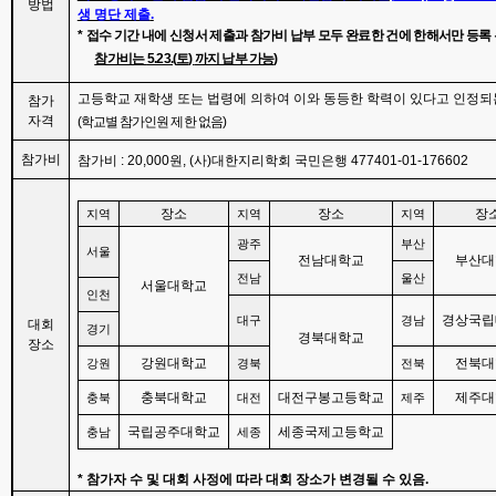
방법
생 명단 제출
.
*
접수 기간 내에 신청서 제출과 참가비 납부 모두 완료한 건에 한해서만 등록
참가비는
5.23.(
토
)
까지 납부 가능
)
고등학교 재학생 또는 법령에 의하여 이와 동등한 학력이 있다고 인정되
참가
자격
(
학교별 참가인원 제한 없음
)
참가비
참가비
: 20,000
원
, (
사
)
대한지리학회 국민은행
477401-01-176602
장소
장소
장
지역
지역
지역
광주
부산
서울
전남대학교
부산대
전남
울산
서울대학교
인천
경상국립
대구
경남
대회
경기
경북대학교
장소
강원대학교
전북대
강원
경북
전북
충북대학교
대전구봉고등학교
제주대
충북
대전
제주
국립공주대학교
세종국제고등학교
충남
세종
*
참가자 수 및 대회 사정에 따라 대회 장소가 변경될 수 있음
.