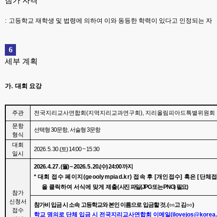
참가 자격
:
고등학교 재학생 및 법령에 의하여 이와 동등한 학력이 있다고 인정되는 자
6
세부 계획
가
.
대회 요강
주관
전국지리교사연합회
(
지역지리교과연구회
),
지리올림피아드특별위원회
문항
선택형
30
문항
,
서술형
3
문항
형식
대회
2026. 5. 30.(
토
) 14:00 ~ 15:30
일시
2026. 4. 27. (
월
) ~ 2026. 5. 20.(
수
) 24:00
까지
*
대회 접수 페이지
(
geoolympiad.kr)
접속 후
[
개인접수
]
혹은
[
단체
을 클릭하여 서식에 맞게 제출
(
사진 파일
(JPG
또는
PNG)
필요
)
참가
신청서
참가비 입금 시 소속 고등학교와 본인 이름으로 입금할 것
. (
○○
고 김
○○
)
접수
학교 명의로 단체 입금 시 전국지리교사연합회 이메일
(
ilovejos@korea.