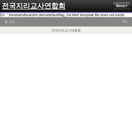
전국지리교사연합회
Menu
Err : './modules/board/m.skins/default/tag_list.html' template file does not exists.
로그인...
PC
전국지리교사연합회