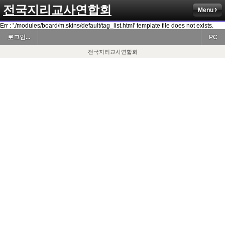
전국지리교사연합회
Menu
Err : './modules/board/m.skins/default/tag_list.html' template file does not exists.
로그인...
PC
전국지리교사연합회