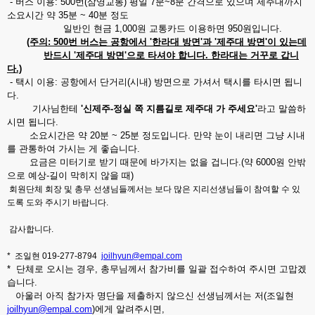
- 버스 이용: 500번(삼영교통) 평일 7분~8분 간격으로 있으며 제주대까지
소요시간 약 35분 ~ 40분 정도
일반인 현금 1,000원 교통카드 이용하면 950원입니다.
(주의: 500번 버스는 공항에서 '한라대 방면'과 '제주대 방면'이 있는데
반드시 '제주대 방면'으로 타셔야 합니다. 한라대는 거꾸로 갑니
다.)
- 택시 이용: 공항에서 단거리(시내) 방면으로 가셔서 택시를 타시면 됩니
다.
기사님한테
'신제주-정실 쪽 지름길로 제주대 가 주세요'
라고
말씀하
시면 됩니다.
소요시간은 약 20분 ~ 25분 정도입니다. 만약 눈이 내리면 그냥 시내
를 관통하여 가시는 게 좋습니다.
요금은 미터기로 받기 때문에 바가지는 없을 겁니다.(약 6000원 안밖
으로 예상-길이 막히지 않을 때)
회원단체 회장 및 총무 선생님들께서는 보다 많은 지리선생님들이 참여할 수 있
도록 도와 주시기 바랍니다.
감사합니다.
* 조일현 019-277-8794
joilhyun@empal.com
* 단체로 오시는 경우, 총무님께서 참가비를 일괄 접수하여 주시면 고맙겠
습니다.
아울러 아직 참가자 명단을 제출하지 않으신 선생님께서는 저(조일현
joilhyun@empal.com
)에게 알려주시면,