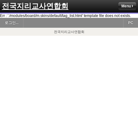
전국지리교사연합회
Menu
Err : './modules/board/m.skins/default/tag_list.html' template file does not exists.
로그인...
PC
전국지리교사연합회