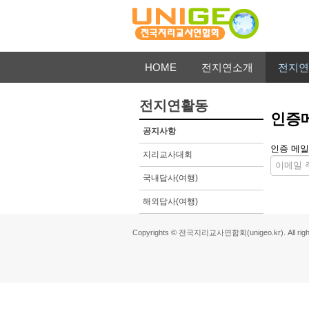
HOME
전지연소개
전지연
전지연활동
인증
공지사항
인증 메일
지리교사대회
국내답사(여행)
해외답사(여행)
Copyrights © 전국지리교사연합회(unigeo.kr). All right