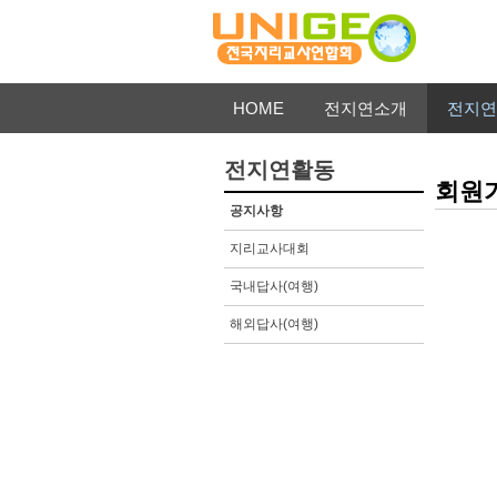
HOME
전지연소개
전지연
전지연활동
회원
공지사항
지리교사대회
국내답사(여행)
해외답사(여행)