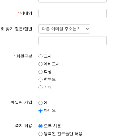
*
닉네임
호 찾기 질문/답변
*
회원구분
교사
예비교사
학생
학부모
기타
메일링 가입
예
아니오
쪽지 허용
모두 허용
등록된 친구들만 허용