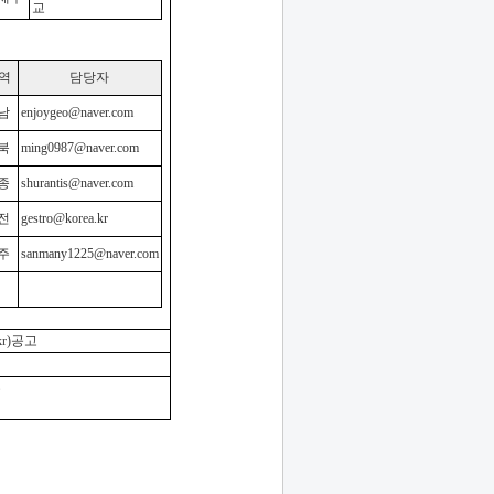
교
 역
담당자
남
enjoygeo@naver.com
북
ming0987@naver.com
종
shurantis@naver.com
전
gestro@korea.kr
주
sanmany1225@naver.com
kr
)
공고
무