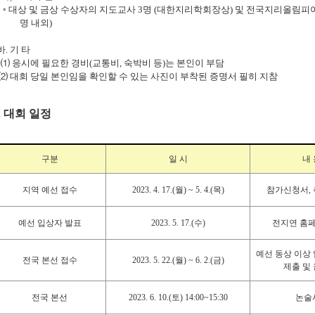
◦
대상 및 금상 수상자의 지도교사
3
명
(
대한지리학회장상
)
및 전국지리올림피
명 내외
)
바
.
기 타
⑴
응시에 필요한 경비
(
교통비
,
숙박비 등
)
는 본인이 부담
⑵
대회 당일 본인임을 확인할 수 있는 사진이 부착된 증명서 필히 지참
.
대회 일정
구분
일 시
내 
지역 예선 접수
2023. 4. 17.(
월
) ~ 5. 4.(
목
)
참가신청서
,
예선 입상자 발표
2023. 5. 17.(
수
)
전지연 홈
예선 동상 이상
전국 본선 접수
2023. 5. 22.(
월
) ~ 6. 2.(
금
)
제출 및
전국 본선
2023. 6. 10.(
토
) 14:00~15:30
논술