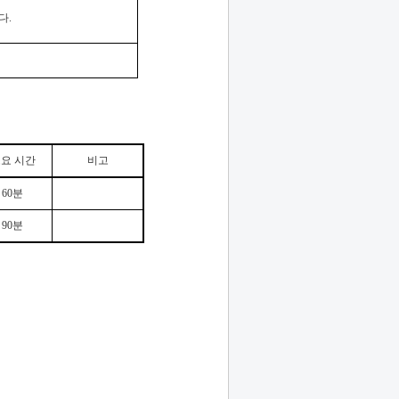
니다
.
요 시간
비고
60
분
90
분