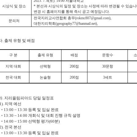
2023. 7. 8(
토
). 14:00
서울대학교
시상식 및 장소
*
본선과 시상식의 일정 및 장소는 사정에 따라 변경될 수 있습
변경 시 홈페이지를 통해 즉시 공고 예정입니다
.
전국지리교사연합회 총무
(
rokmc807@gmail.com
),
문의처
대한지리학회
(geography77@hanmail.net),
다
.
출제 유형 및 배점
구 분
출제 유형
배점
문항수
소
지역 대회
선택형
200
점
30
문항
전국 대회
논술형
200
점
3
세트
라
.
지리올림피아드 당일 일정표
).
지역 예선
◦
13:00 ~ 13:30
등록 및 입실 완료
◦
13:30 ~ 14:00
개회식 및 대회 진행 규칙 설명
◦
14:00 ~ 15:00
선택형 평가
(60
분
)
).
전국 본선
◦
13:00 ~ 13:30
등록 및 입실 완료