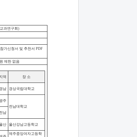
교과연구회
)
 참가신청서 및 추천서
PDF
원 제한 없음
지역
장 소
경남
경상국립대학교
광주
전남대학교
전남
울산
울산강남고등학교
제주중앙여자고등학
제주