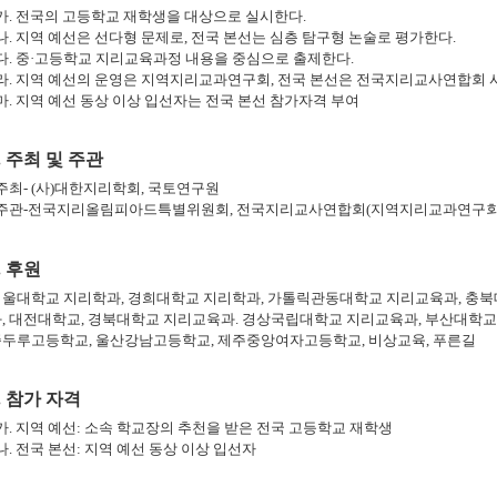
가
.
전국의 고등학교 재학생을 대상으로 실시한다
.
나
.
지역 예선은 선다형 문제로
,
전국 본선는 심층 탐구형 논술로 평가한다
.
다
.
중
·
고등학교 지리교육과정 내용을 중심으로 출제한다
.
라
.
지역 예선의 운영은 지역지리교과연구회
,
전국 본선은 전국지리교사연합회 
마
.
지역 예선 동상 이상 입선자는 전국 본선 참가자격 부여
.
주최 및 주관
주최
- (
사
)
대한지리학회
,
국토연구원
주관
-
전국지리올림피아드특별위원회
,
전국지리교사연합회
(
지역지리교과연구
.
후원
서울대학교 지리학과
,
경희대학교 지리학과
,
가톨릭관동대학교 지리교육과
,
충북
과
,
대전대학교
,
경북대학교 지리교육과
.
경상국립대학교 지리교육과
,
부산대학교
종두루고등학교
,
울산강남고등학교
,
제주중앙여자고등학교
,
비상교육
,
푸른길
.
참가 자격
가
.
지역 예선
:
소속 학교장의 추천을 받은 전국 고등학교 재학생
나
.
전국 본선
:
지역 예선 동상 이상 입선자