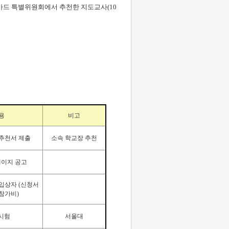
아드 특별위원회에서 추천한 지도교사
(10
용
비고
추천서 제출
소속 학교장 추천
페이지 공고
 입상자
(
신청서
 참가비
)
시험
서울대