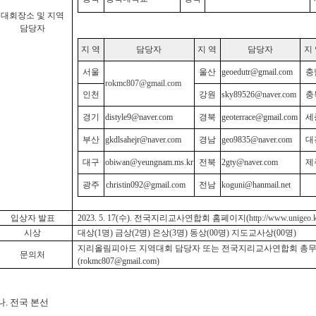
대회장소 및 지역
담당자
지 역
담당자
지 역
담당자
지
서울
울산
geoedutr@gmail.com
충
rokmc807@gmail.com
인천
강원
sky89526@naver.com
충
경기
distyle9@naver.com
경북
geoterrace@gmail.com
세
부산
gkdlsahejr@naver.com
경남
geo9835@naver.com
대
대구
obiwan@yeungnam.ms.kr
전북
2gty@naver.com
제
광주
christin092@gmail.com
전남
koguni@hanmail.net
입상자 발표
2023. 5. 17(
수
).
전국지리교사연합회 홈페이지
(
http://www.unigeo.
시상
대상
(1
명
)
금상
(2
명
)
은상
(3
명
)
동상
(00
명
)
지도교사상
(00
명
)
지리올림피아드 지역대회 담당자 또는 전국지리교사연합회 총
문의처
(rokmc807@gmail.com)
나
.
전국 본선