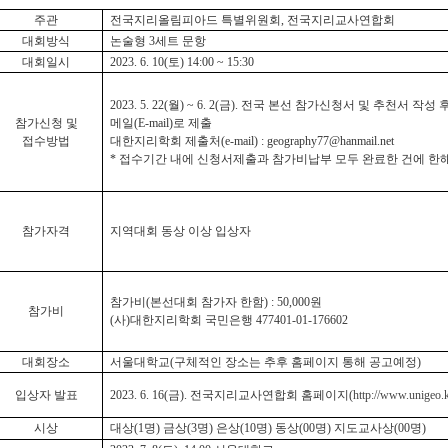
주관
전국지리올림피아드 특별위원회
,
전국지리교사연합회
대회방식
논술형
3
세트 문항
대회일시
2023. 6. 10(
토
) 14:00 ~ 15:30
2023. 5. 22(
월
) ~ 6. 2(
금
).
전국 본선 참가신청서 및 추천서 작성 
참가신청 및
메일
(E-mail)
로 제출
접수방법
대한지리학회 제출처
(e-mail) : geography77@hanmail.net
*
접수기간 내에 신청서제출과 참가비납부 모두 완료한 건에 한
참가자격
지역대회 동상 이상 입상자
참가비
(
본선대회 참가자 한함
) : 50,000
원
참가비
(
사
)
대한지리학회 국민은행
477401-01-176602
대회장소
서울대학교
(
구체적인 장소는 추후 홈페이지 통해 공고예정
)
입상자 발표
2023. 6. 16(
금
).
전국지리교사연합회 홈페이지
(
http://www.unigeo.
시상
대상
(1
명
)
금상
(3
명
)
은상
(10
명
)
동상
(00
명
)
지도교사상
(00
명
)