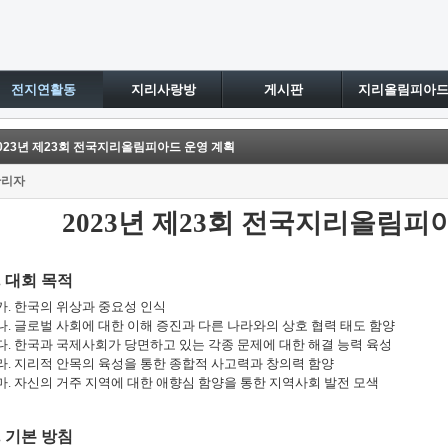
전지연활동
지리사랑방
게시판
지리올림피아
023년 제23회 전국지리올림피아드 운영 계획
관리자
2023
년 제
23
회 전국지리올림피아
.
대회 목적
가
.
한국의 위상과 중요성 인식
나
.
글로벌 사회에 대한 이해 증진과 다른 나라와의 상호 협력 태도 함양
다
.
한국과 국제사회가 당면하고 있는 각종 문제에 대한 해결 능력 육성
라
.
지리적 안목의 육성을 통한 종합적 사고력과 창의력 함양
마
.
자신의 거주 지역에 대한 애향심 함양을 통한 지역사회 발전 모색
.
기본 방침