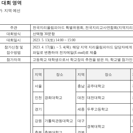
.
대회 영역
가
.
지역 예선
주관
전국지리올림피아드 특별위원회
,
전국지리교사연합회
(
지역지리
대회방식
선택형
30
문항
대회일시
2023. 5. 13(
토
) 14:00 ~ 15:00
참가신청 및
2023. 4. 17(
월
). ~ 5. 4(
목
).
해당 지역 지리올림피아드 담당자에게
접수방법
파일로 변환하여 전자메일
(E-mail)
로 제출
참가자격
고등학교 재학생으로서 학교장의 추천을 받은 자
,
학교별 참가인
지역
장소
지역
장소
서울
충남
공주대학교
인천
경희대학교
대전
대전대학교
경기
세종
두루고등학교
강원
가톨릭관동대학교
대구
경북대학교
충북
충북대학교
경북