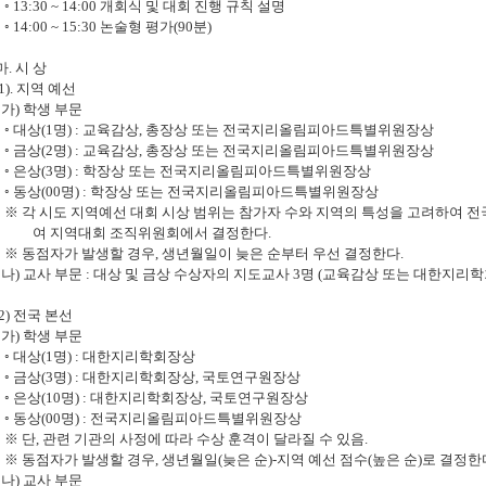
◦
13:30 ~ 14:00
개회식 및 대회 진행 규칙 설명
◦
14:00 ~ 15:30
논술형 평가
(90
분
)
마
.
시 상
).
지역 예선
가
)
학생 부문
◦
대상
(1
명
) :
교육감상
,
총장상 또는 전국지리올림피아드특별위원장상
◦
금상
(2
명
) :
교육감상
,
총장상 또는 전국지리올림피아드특별위원장상
◦
은상
(3
명
) :
학장상 또는 전국지리올림피아드특별위원장상
◦
동상
(00
명
) :
학장상 또는 전국지리올림피아드특별위원장상
※
각 시도 지역예선 대회 시상 범위는 참가자 수와 지역의 특성을 고려하여
여 지역대회 조직위원회에서 결정한다
.
※
동점자가 발생할 경우
,
생년월일이 늦은 순부터 우선 결정한다
.
나
)
교사 부문
:
대상 및 금상 수상자의 지도교사
3
명
(
교육감상 또는 대한지리
2)
전국 본선
가
)
학생 부문
◦
대상
(1
명
) :
대한지리학회장상
◦
금상
(3
명
) :
대한지리학회장상
,
국토연구원장상
◦
은상
(10
명
) :
대한지리학회장상
,
국토연구원장상
◦
동상
(00
명
) :
전국지리올림피아드특별위원장상
※
단
,
관련 기관의 사정에 따라 수상 훈격이 달라질 수 있음
.
※
동점자가 발생할 경우
,
생년월일
(
늦은 순
)-
지역 예선 점수
(
높은 순
)
로 결정한
나
)
교사 부문