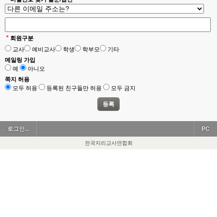
*
회원구분
교사
예비교사
학생
학부모
기타
메일링 가입
예
아니오
쪽지 허용
모두 허용
등록된 친구들만 허용
모두 금지
로그인...
PC
전국지리교사연합회