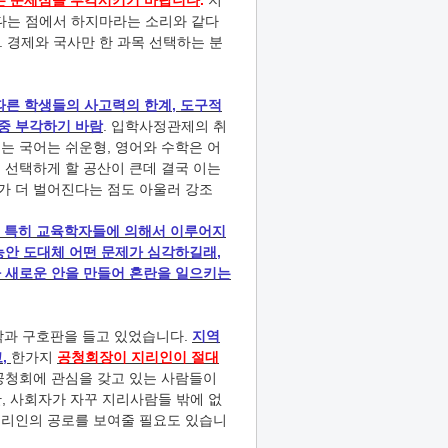
갖는 문제점을 부각시키기 바랍니다
.
지
다는 점에서 하지마라는 소리와 같다
경제와 국사만 한 과목 선택하는 분
른 학생들의 사고력의 한계, 도구적
중 부각하기 바람
. 입학사정관제의 취
는 국어는 쉬운형, 영어와 수학은 어
 선택하게 할 공산이 큰데 결국 이는
가 더 벌어진다는 점도 아울러 강조
들 특히 교육학자들에 의해서 이루어지
능안 도대체 어떤 문제가 심각하길래,
다 새로운 안을 만들어 혼란을 일으키는
수막과 구호판을 들고 있었습니다.
지역
,
한가지
공청회장이
지리인이
절대
 공청회에 관심을 갖고 있는 사람들이
, 사회자가 자꾸 지리사람들 밖에 없
지리인의 공로를 보여줄 필요도 있습니