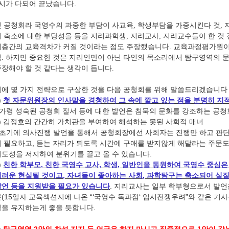
7시가 다되어 끝났습니다.
첫 공청회라 국영수의 과중한 부담이 사교육, 학생부담을 가중시킨다 것,
의 축소에 대한 부당성을 등을 지리과학생, 지리교사, 지리교수들이 한 것
계층간의 교육격차가 커질 것이라는 점도 주장했습니다. 교육과정평가원이 
적. 하지만 중요한 것은 지리인만이 아닌 타인의 목소리에서 탐구영역의 
주장해야 할 것 같다는 생각이 듭니다.
이에 몇 가지 전략으로 구상한 것을 다음 공청회를 위해 말씀드리겠습니다
)
첫 자문위원장의 인사말을 경청하여 그 속에 깔고 있는 점을 분명히 지
- 가령 성숙된 공청회 질서 등에 대한 발언은 침묵의 문화를 강조하는 공
2) 김정호의 간간히 가치관을 부여하여 해석하는 못된 사회적 매너
- 초기에 의사진행 발언을 통해서 공청회장에선 사회자는 진행만 하고 판
이 필요하고, 듣는 자리가 되도록 시간에 구애를 받지않게 해달라는 주문도
의도성을 저지하여 분위기를 끌고 올 수 있습니다.
)
친한 학부모, 친한 국영수 교사, 학생, 일반인을 동원하여 국영수 중심
어려운 현실될 것이고, 자녀들
이 좋아하는 사회, 과학탐구는 축소되어 실
발언 등을 지원받을 필요가 있습니다
. 지리교사는 일부 학부형으로서 발언
문(15일자 교육섹션지에 나온 “‘국영수 독과점‘ 입시전쟁우려”와 같은 기
성을 유지하는게 좋을 듯합니다.