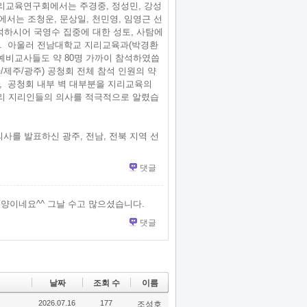
지리교육연구회에서는 주경중, 정성민, 강성
서는 조청운, 문상일, 천민영, 임영근 선
석하시어 국영수 집중에 대한 성토, 사탐에
다. 아울러 전남대학교 지리교육과(박경환
 예비교사들도 약 80명 가까이 참석하였씁
제주/광주) 공청회 전체 참석 인원의 약
며, 공청회 내부 벽 대부분을 지리교육의
리 지리인들의 의사를 적극적으로 알렸습
사를 발표하신 광주, 전남, 전북 지역 선
댓글
양이네요^^ 그날 수고 많으셨습니다.
댓글
날짜
조회 수
이름
2026.07.16
177
조성호