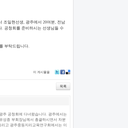
 조일현선생, 광주에서 20여분, 전남
다. 공청회를 준비하시는 선생님들 수
구를 부탁드립니다.
이 게시물을
Tw
Fa
De
itte
ce
lici
r
bo
ou
목록
ok
s
광주 공청회에 다녀왔습니다. 광주에서는
유성종 부회장님께서 총괄하시면서 차분
 그리고 광주중등지리교육연구회에서는 이