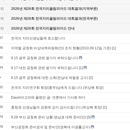
공지
2026년 제26회 전국지리올림피아드 대회결과(지역부문)
공지
2026년 제26회 전국지리올림피아드 대회결과(전국부문)
공지
2026년 제26회 전국지리올림피아드 안내
87
전국의 지리선생님들께 호소합니다.
86
지역별 공청회 비상대책위원회(안) 조직 현황(2010.09.12일 기준)
[1]
85
9.15 광주 공청회 관련 몇가지 부탁드립니다
84
9.17 대전 공청회 관련 몇가지 부탁드립니다
[1]
»
9.15 광주 공청회에 대한 소회(전남대 박철웅 교수)
[2]
82
전국의 지리연구회 회장(총무)님에게 드립니다.(위상복 회장)
81
Daum아고라에 올렸던 글- 언론에서 기사화 하다
80
충청권 선생님들의 성원에 깊이 감사드립니다.(위상복 회장)
[1]
79
9.28 부산 공청회 준비 상황-영남권 대학 준비(안)
[3]
78
부산공청회 준비경과 및 준비안(경북대 이광률교수)