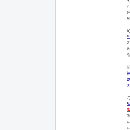
4
5
6
지