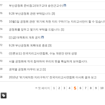
77
부산공청회 준비참고(대구교대 송언근교수)
76
9.28 부산공청회 관련 부탁입니다.
[3]
75
10월1일 공청회 관련 ‘위기에 처한 지리 구하기’는 지리교사만이 할 수 있습니
74
공청회를 앞두고 몇가지 부탁을 드립니다.
[1]
73
[긴급] 대책회의 개최 공지
72
9.28 부산공청회 계획대로 종료
[3]
71
(언론보도) 전국지리교사연합회, 수능 개편안 반대 성명
70
서울 공청회에 적극 참여하여 우리의 뜻을 확실하게 보여줍시다.
69
권역별 공청회 마무리 보고
[1]
68
2010년 '위기에처한 지리구하기' 전국지리교사연합회 이사회 결과 보고
5
첫 페이지
1
2
3
4
6
7
8
9
10
태그