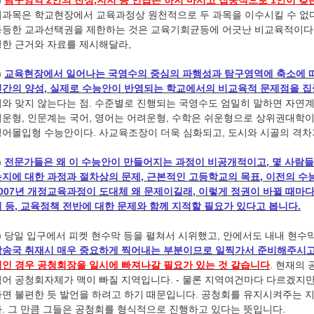
)
탐구영역 2안의 찬성,지지 등 언급은 하지 마시고 집중적으로 1안이 
리과목은 학교현장에서 교육과정상 원천적으로 두 과목을 이수시킬 수 없
동등한 교과선택권을 제한하는 것은 교육기회균등에 어긋난 비교육적이다. 
명한 근거와 자료를 제시해달라,
)
교육현장에서 일어나는 국영수의 중심의 파행성과 탐구영역에 축소에 따
인간의 양성, 실제로 수능안이 반영되는 학교에서의 비교육적 문제점을 집
지와 맞지 않는다는 점. 수준별로 진행되는 국영수도 엄밀히 말하면 자연계
려운형, 인문계는 국어, 영어는 어려운형, 수학은 쉬운형으로 상위권대학이
영어몰입형 수능안이다. 사교육조장이 더욱 심화되고, 도시와 시골의 격차
)
전문가들은 왜 이 수능안이 만들어지는 과정이 비공개적이고, 몇 사람
는지에 대한 과정과 절차상의 문제, 근본적인 고등학교의 목표, 이전의 수
2007년 개정교육과정이 도대체 왜 문제이길래, 이렇게 정권이 바뀔 때마
 등, 교육정책 전반에 대한 문제와 함께 지적할 필요가 있다고 봅니다.
7) 당일 입구에서 피켓 현수막 등을 펼쳐서 시위했고, 안에서도 내내 현
방송국 취재시 매우 중요하게 찍어내는 부분이므로 일찍가서 준비해주시고
적인 경우 공청회장을 일시에 빠져나갈 필요가 있는 것 같습니다
. 현재의
적어 공청회자체가 맥이 빠질 지역입니다. - 물론 지역여건마다 다르겠지만
다면 불편한 듯 발언을 하려고 하기 때문입니다. 공청회를 유지시켜주는 
다. 그 만큼 그들은 공청회를 형식적으로 진행하고 있다는 뜻입니다.