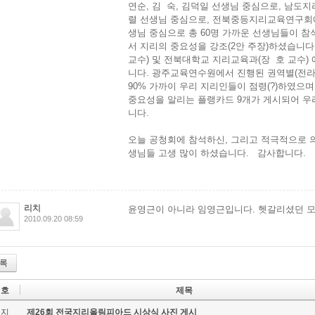
연순, 김 숙, 김덕일 선생님 중심으로, 남도
렬 선생님 중심으로, 전북중등지리교육연구회에
생님 중심으로 총 60명 가까운 선생님들이 참
서 지리의 중요성을 강조(2안 주장)하셨습니
교수) 및 전북대학교 지리교육과(장 호 교수)
니다. 광주교육연수원에서 진행된 권역별(전라/
90% 가까이 우리 지리인들이 점령(?)하였으
중요성을 알리는 플랭카드 9개가 게시되어 우
니다.
오늘 공청회에 참석하신, 그리고 적극적으로 의
생님들 고생 많이 하셨습니다. 감사합니다.
리치
윤영근이 아니라 임영근입니다. 헷갈리셨던 모
2010.09.20 08:59
록
번호
제목
공지
제26회 전국지리올림피아드 시상식 사진 게시