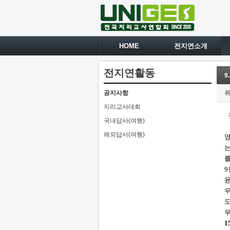
HOME
전지연소개
전지연활동
9
공지사항
지리교사대회
국내답사(여행)
해외답사(여행)
영
는
를
9
윤
우
도
우
1