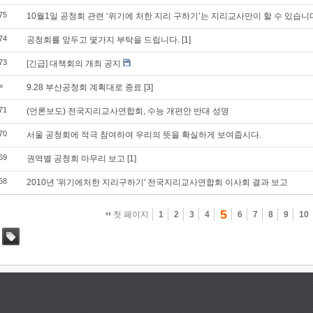
75
10월1일 공청회 관련 ‘위기에 처한 지리 구하기’는 지리교사만이 할 수 있습니
74
공청회를 앞두고 몇가지 부탁을 드립니다.
[1]
73
[긴급] 대책회의 개최 공지
»
9.28 부산공청회 계획대로 종료
[3]
71
(언론보도) 전국지리교사연합회, 수능 개편안 반대 성명
70
서울 공청회에 적극 참여하여 우리의 뜻을 확실하게 보여줍시다.
69
권역별 공청회 마무리 보고
[1]
68
2010년 '위기에처한 지리구하기' 전국지리교사연합회 이사회 결과 보고
5
첫 페이지
1
2
3
4
6
7
8
9
10
태그