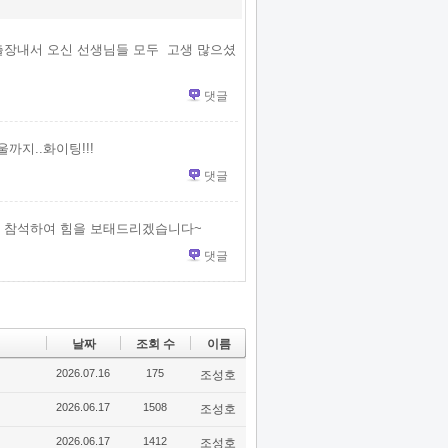
 출장내서 오신 선생님들 모두 고생 많으셨
댓글
까지..화이팅!!!
댓글
꼭 참석하여 힘을 보태드리겠습니다~
댓글
날짜
조회 수
이름
2026.07.16
175
조성호
2026.06.17
1508
조성호
2026.06.17
1412
조성호