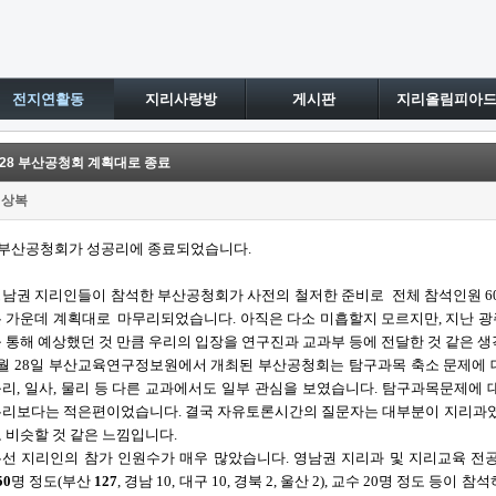
전지연활동
지리사랑방
게시판
지리올림피아
.28 부산공청회 계획대로 종료
위상복
부산공청회가 성공리에 종료되었습니다.
남권 지리인들이 참석한 부산공청회가 사전의 철저한 준비로 전체 참석인원 6
 가운데 계획대로 마무리되었습니다. 아직은 다소 미흡할지 모르지만, 지난 
 통해 예상했던 것 만큼 우리의 입장을 연구진과 교과부 등에 전달한 것 같은 생
월 28일 부산교육연구정보원에서 개최된 부산공청회는 탐구과목 축소 문제에
리, 일사, 물리 등 다른 교과에서도 일부 관심을 보였습니다. 탐구과목문제에
리보다는 적은편이었습니다. 결국 자유토론시간의 질문자는 대부분이 지리과였
 비슷할 것 같은 느낌입니다.
선 지리인의 참가 인원수가 매우 많았습니다. 영남권 지리과 및 지리교육 전공
50
명 정도(부산
127
, 경남 10, 대구 10, 경북 2, 울산 2), 교수 20명 정도 