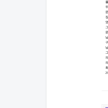
두
문
장
였
그
문
님
구
님
그
의
의
회
2