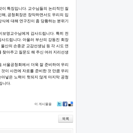
것이 특징입니다. 교수님들의 논리적인 질
인해, 공청회장은 장악하면서도 우리의 입
방식에 대해 연구진이 좀 당황하는 분위기
 이보영교수님에게 감사드립니다. 특히 전
감사드립니다. 아울러 부산의 강동진 회장
 울산의 손종균 교감선생님 등 각 시도 연
를 찾아주고 질문도 해 주신 여러 지리선생
다음 서울공청회에서 더욱 잘 준비하여 우리
 것이 사전에 자료를 준비한 것 만큼 우리
 쏟아넣은 노력이 헛되지 않게 마지막 공청
립니다.
이 게시물을
Tw
Fa
De
itte
ce
lici
r
bo
ou
목록
ok
s