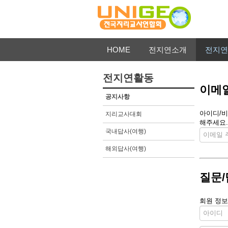
HOME
전지연소개
전지연
전지연활동
이메일
공지사항
아이디/비
지리교사대회
해주세요.
국내답사(여행)
해외답사(여행)
질문/
회원 정보