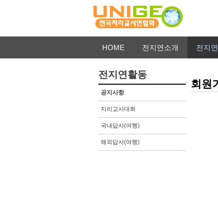
HOME
전지연소개
전지연
전지연활동
회원
공지사항
지리교사대회
국내답사(여행)
해외답사(여행)