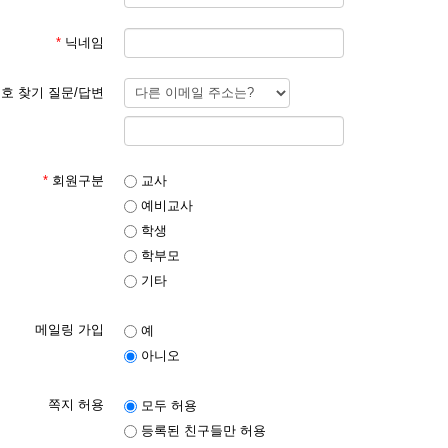
*
닉네임
호 찾기 질문/답변
*
회원구분
교사
예비교사
학생
학부모
기타
메일링 가입
예
아니오
쪽지 허용
모두 허용
등록된 친구들만 허용