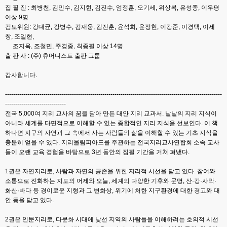
집 필 진 : 최병천, 김민수, 김지현, 김진수, 엄정훈, 오기세, 위상복, 유성종, 이우평
이상 9명
검토위원: 강대균, 강병수, 김재웅, 김진훈, 윤석희, 윤정현, 이강준, 이경택, 이세
창, 조일현,
조지욱, 조철민, 주경중, 최종필 이상 14명
출 판 사 : (주) 휴머니스트 출판 그룹
감사합니다.
-----------------------------------------------------------------------------------------------------------
------------------------------
전국 5,000여 지리 교사의 꿈을 담아 만든 대안 지리 교과서. 낱낱의 지리 지식이
아니라 세계를 다면적으로 이해할 수 있는 종합적인 지리 지식을 선보인다. 이 책
하나면 지구의 자연과 그 속에서 사는 사람들의 삶을 이해할 수 있는 기초 지식을
충분히 얻을 수 있다. 지리올림피아드를 주관하는 전국지리교사연합회 소속 교사
들이 오랜 교육 경험을 바탕으로 3년 동안의 집필 기간을 거쳐 펴냈다.
1권은 자연지리로, 사람과 자연의 공존을 위한 지리적 시선을 담고 있다. 참여와
소통으로 진화하는 지도의 어제와 오늘, 세계의 다양한 기후와 문명, 산·강·사막·
화산·바다 등 경이로운 지형과 그 변화상, 위기에 처한 지구환경에 대한 경고와 대
안 등을 담고 있다.
2권은 인문지리로, 다문화 시대에 낯선 지역의 사람들을 이해하려는 호의적 시선