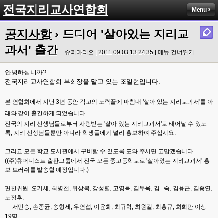
전국지리교사연합회
Menu
공지사항
› 드디어 '살아있는 지리교
과서' 출간
슈퍼마리오 | 2011.09.03 13:24:35 |
메뉴 건너뛰기
안녕하십니까?
전국지리교사연합회 부회장을 맡고 있는 조일현입니다.
본 연합회에서 지난 3
년 동안 각고의 노력끝에 마침내 '살아 있는 지리교과서'를 아
래와 같이 출간하게 되었습니다.
전국의 지리 선생님들로부터 사랑받는 '살아 있는 지리교과서'로 태어날 수 있도
록, 지리 선생님들뿐만 아니라 학생들에게 널리 홍보하여 주십시요.
그리고 모든 학교 도서관에서 구비할 수 있도록 도와 주시면 고맙겠습니다.
((주)휴머니스트 출판그룹에서 전국 모든 중고등학교로 '살아있는 지리교과서' 홍
보 브러쉬를 발송할 예정입니다.)
편찬위원: 오기세, 최병천, 위상복, 강성렬, 고영득, 김두욱, 김 숙, 김융곤, 김종연,
도정훈,
서민승, 손종균, 송형세, 우연섭, 이윤화, 최규학, 최원길, 최홍규, 회희만 이상
19명