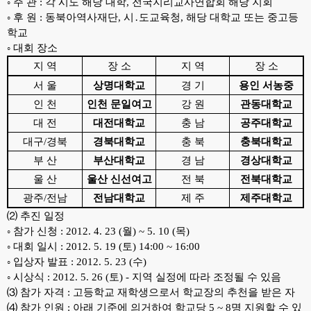
◦ 주 관 : 각 시도 해당 대학, 전국지리교사연합회 해당 지회
◦ 후 원 :
동북아역사재단,
시․도교육청, 해당 대학교 또는 중고등
학교
◦ 대회 장소
지 역
장 소
지 역
장 소
서 울
상명대학교
경 기
용인 서농중
인 천
인천 문일여고
강 원
관동대학교
대 전
대전대학교
충 남
공주대학교
대구/경북
경북대학교
충 북
충북대학교
부 산
부산대학교
경 남
경상대학교
울 산
울산 신선여고
전 북
전북대학교
광주/전남
전남대학교
제 주
제주대학교
⑵ 추진 일정
◦ 참가 신청 : 2012. 4. 23 (월) ~ 5. 10 (목)
◦ 대회 일시 : 2012. 5. 19 (토) 14:00 ~ 16:00
◦ 입상자 발표 : 2012. 5. 23 (수)
◦ 시상식 : 2012. 5. 26 (토) - 지역 실정에 따라 조정될 수 있음
⑶ 참가 자격 : 고등학교 재학생으로서 학교장의 추천을 받은 자
⑷ 참가 인원 : 아래 기준에 의거하여 학교당 5 ~ 8명 지원할 수 있