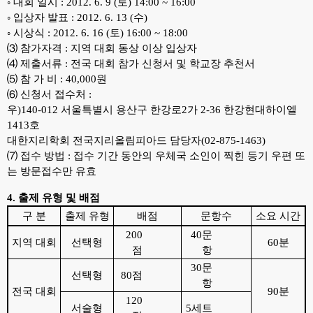
◦ 대회 일시 : 2012. 6. 9 (토) 14:00 ~ 16:00
◦ 입상자 발표 : 2012. 6. 13 (수)
◦ 시상식 : 2012. 6. 16 (토) 16:00 ~ 18:00
⑶ 참가자격 : 지역 대회 동상 이상 입상자
⑷ 제출서류 : 전국 대회 참가 신청서 및 학교장 추천서
⑸ 참 가 비 : 40,000원
⑹ 신청서 접수처 :
우)140-012 서울특별시 용산구 한강로2가 2-36 한강현대하이엘
1413호
대한지리학회 전국지리올림피아드 담당자(02-875-1463)
⑺ 접수 방법 :
접수 기간 동안의 우체국 소인이 찍힌 등기 우편 또
는 방문접수만 유효
4. 출제 유형 및 배점
구 분
출제 유형
배점
문항수
소요 시간
200
40문
지역 대회
선택형
60분
점
항
30문
선택형
80점
항
전국 대회
90분
120
서술형
5세트