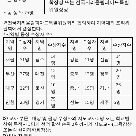
학장상 또는
전국지리올림피아드특별
위원장상
◦ 동 상 5
~75
명
※전국지리올림피아드특별위원회와 협의하여 지역대회 조직위
원회에서 결정한다.
<지역별 동상 수상자 수>
지역
수상자
지역
지역
수상자
지역
수상자수
수상자수
명
수
명
명
수
명
14
14
서울
71명
광주
강원
11명
전남
명
명
13
20
부산
27명
대전
충북
12명
경북
명
명
10
26
대구
22명
울산
충남
15명
경남
명
명
75
인천
23명
경기
전북
15명
제주
5명
명
⑵ 교사 부문 : 대상 및 금상 수상자의 지도교사 3명 또는 학교별
상위 득점자 3명의 성적 합산 순위 3위까지의 지도교사(교육감상
또는 대한지리학회장상)
⑶ 입상자 특전