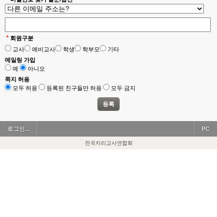
*
회원구분
교사
예비교사
학생
학부모
기타
메일링 가입
예
아니오
쪽지 허용
모두 허용
등록된 친구들만 허용
모두 금지
로그인...
PC
전국지리교사연합회