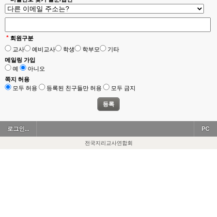
*
회원구분
교사
예비교사
학생
학부모
기타
메일링 가입
예
아니오
쪽지 허용
모두 허용
등록된 친구들만 허용
모두 금지
로그인...
PC
전국지리교사연합회