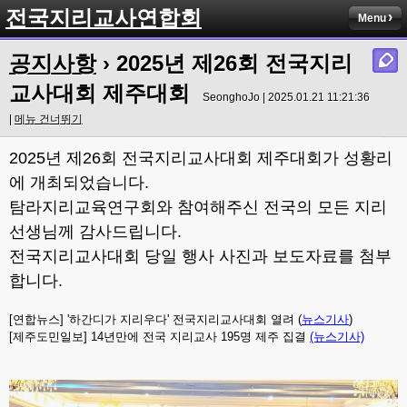
전국지리교사연합회
Menu
공지사항
› 2025년 제26회 전국지리
교사대회 제주대회
SeonghoJo | 2025.01.21 11:21:36
|
메뉴 건너뛰기
2025년 제26회 전국지리교사대회 제주대회가 성황리
에 개최되었습니다.
탐라지리교육연구회와 참여해주신 전국의 모든 지리
선생님께 감사드립니다.
전국지리교사대회 당일 행사 사진과 보도자료를 첨부
합니다.
[연합뉴스] '하간디가 지리우다' 전국지리교사대회 열려 (
뉴스기사
)
[제주도민일보] 14년만에 전국 지리교사 195명 제주 집결
(뉴스기사)