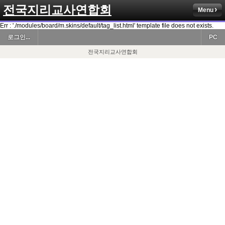
전국지리교사연합회
Menu
Err : './modules/board/m.skins/default/tag_list.html' template file does not exists.
로그인...
PC
전국지리교사연합회