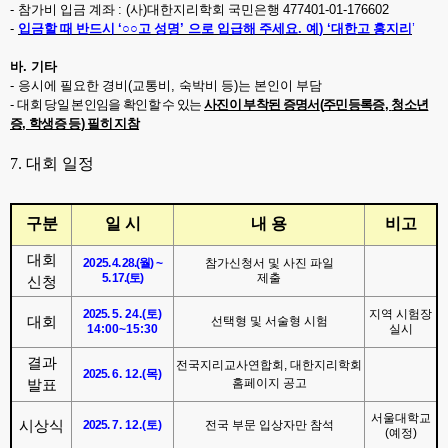
-
참가비 입금 계좌
:
(
사
)
대한지리학회 국민은행
477401-01-176602
-
입금할 때 반드시
‘
○○
고 성명
’
으로 입급해 주세요
.
예
) ‘
대한고 홍지리
’
바
.
기타
-
응시에 필요한 경비
(
교통비
,
숙박비 등
)
는 본인이 부담
-
대회 당일 본인임을 확인할 수 있는
사진이 부착된 증명서
(
주민등록증
,
청소년
증
,
학생증 등
)
필히 지참
7.
대회 일정
구분
일 시
내 용
비고
대회
2025. 4. 28.(
월
) ~
참가신청서 및 사진 파일
5. 17.(
토
)
제출
신청
2025.
5. 24.(
토
)
지역 시험장
대회
선택형 및 서술형 시험
14:00~15:30
실시
결과
전국지리교사연합회
,
대한지리학회
2025.
6. 12.(
목
)
홈페이지 공고
발표
서울대학교
시상식
2025.
7. 12.(
토
)
전국 부문 입상자만 참석
(
예정
)