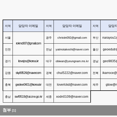
담당자 이메일
담당자 이메일
담당자
지역
지역
지역
narayou1
christin092@gmail.com
서울
광주
부산
rokmc807@gmail.com
geoedutr
yatmotakeshi@naver.com
인천
전남
울산
ilovejos@korea.kr
geo9835
obiwan@yeungnam.ms.kr
경기
대구
경남
sky89526@naver.com
chul5222@naver.com
ikarroce@
강원
경북
전북
geolee0401@korea.kr
loverlckd@naver.com
gtow@n
충북
대전
제주
swf9519@ai.cne.go.kr
xodn0109@naver.com
충남
세종
첨부
[1]