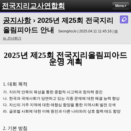
전국지리교사연합회
Menu
공지사항
›
2025년 제25회 전국지리
올림피아드 안내
SeonghoJo | 2025.04.11 11:45:16 |
메
뉴 건너뛰기
2025
년 제
25
회 전국지리올림피아드
운영 계획
1.
대회 목적
가
.
지리적 안목의 육성을 통한 종합적 사고력과 창의력 증진
나
.
한국과 국제사회가 당면하고 있는 각종 문제에 대한 해결 능력 향상
다
.
자신의 거주 지역에 대한 애향심 함양을 통한 지역사회 발전 모색
라
.
글로벌 사회에 대한 이해 증진과 다른 나라와의 상호 협력 태도 함양
2.
기본 방침