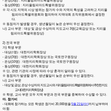
-
은상
(3
명
) :
지리올림피아드특별위원장상
-
동상
(00
명
) :
지리올림피아드특별위원장상
※
각 시도 지역의 시상 범위는 참가자 수와 지역의 특성을 고려하고 지리올
림피아드특별위원회와 협의하여 지역대회 조직위원회에서 결정한
다
.
※
동점자가 발생할 경우
,
생년월일이 늦은 순부터 우선 결정한다
.
나
)
교사 부문
:
대상 및 금상 수상자의 지도교사
3
명
(
교육감상 또는 지리올
림피아드특별위원장상
)
2)
전국 부문
가
)
학생 부문
-
대상
(1
명
) :
대한지리학회장상
-
금상
(3
명
) :
대한지리학회장상 또는 국토연구원장상
-
은상
(10
명
) :
대한지리학회장상 또는 국토연구원장상
-
동상
(00
명
) :
대한지리학회장상
※
단
,
관련 기관의 사정에 따라 수상 훈격이 달라질 수 있다
.
※
동점자가 발생할 경우
,
생년월일이 늦은 순부터 우선 결정한다
.
나
)
교사 부문
-
대상 및 금상
,
은상 수상자의 지도교사와
지리올림피아드특별위원회에서 추천한 지도
교사
(
대한지리학회장상
)
※
학생
,
교사 부문 모두 지역 부문과 전국 부문을 중복하여 수상할 수 있다
.
마
.
참가비
-
대회에 참가하는 모든 학생은 참가비
20,000
원을
5
월
21
일
(
수
)
까지 납부하여
야 함
.