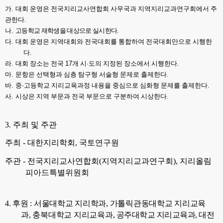
가
.
대회 운영은 전국지리교사연합회 사무국과 지역지리교과연구회에서 주
관한다
.
나
.
고등학교 재학생을 대상으로 실시한다
.
다
.
대회 운영은 지역대회와 전국대회를 통합하여 전국대회만으로 시행한
다
.
라
.
대회 장소는 전국
17
개 시
·
도의 지정된 장소에서 시행한다
.
마
.
문항은 선택형과 심층 탐구형 서술형 문제로 출제한다
.
바
.
중
·
고등학교 지리교육과정 내용을 중심으로 심화형 문제를 출제한다
.
사
.
시상은 지역 부문과 전국 부문으로 구분하여 시상한다
.
3.
주최 및 주관
주최
-
대한지리학회
,
국토연구원
주관
-
전국지리교사연합회
(
지역지리교과연구회
),
지리올림
피아드특별위원회
4.
후원
:
서울대학교 지리학과
,
가톨릭관동대학교 지리교육
과
,
충북대학교 지리교육과
,
공주대학교 지리교육과
,
대전