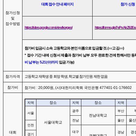
대회 접수 안내 페이지
참가 신청
참가신청
및
접수방법
https://sites.google.com/view/korgeo/
https://forms.gle/7ePxAkZ92E
참가비 입금시 소속 고등학교와 본인 이름으로 입금할 것
. (
○○
고 김
○○
)
*
접수 기간 내에 신청서 제출과 참가비 납부 모두 완료한 건에 한해서만 등
비 납부는
5.21(
수
)
까지
입금 가능
)
참가자격
고등학교 재학생 중 희망 학생
,
학교별 참가인원 제한 없음
참가비
참가비
: 20,000
원
, (
사
)
대한지리학회 국민은행
477401-01-176602
장소
장소
지역
지역
지역
광주
부산
서울
전남대학교
울산
전남
울산
서울대학교
인천
경
대회
대구
경남
경기
경북대학교