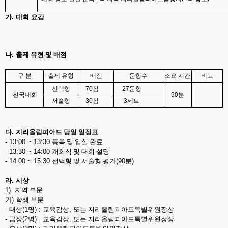
가
.
대회 요강
나
.
출제 유형 및 배점
구 분
출제 유형
배점
문항수
소요 시간
비고
선택형
70
점
27
문항
전국대회
90
분
서술형
30
점
3
세트
다
.
지리올림피아드 당일 일정표
- 13:00 ~ 13:30
등록 및 입실 완료
- 13:30 ~ 14:00
개회식 및 대회 설명
- 14:00 ~ 15:30
선택형 및 서술형 평가
(90
분
)
라
.
시상
1).
지역 부문
가
)
학생 부문
-
대상
(1
명
) :
교육감상
,
또는 지리올림피아드특별위원장상
-
금상
(2
명
) :
교육감상
,
또는 지리올림피아드특별위원장상