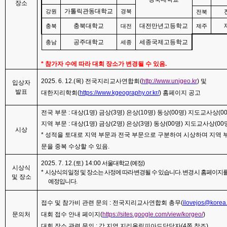
장소
가톨릭관동대학교
강원
경북
전북
충북대학교
대전만년고등학교
충북
대전
제주
공주대학교
세종국제고등학교
충남
세종
*
참가자 수에 따라 대회 장소가 변경될 수 있음
.
2025. 6. 12.(
목
)
전국지리교사연합회
(
http://www.unigeo.kr
)
및
입상자
발표
대한지리학회
(
https://www.kgeography.or.kr/
)
홈페이지 공고
전국 부문
:
대상
(1
명
)
금상
(3
명
)
은상
(10
명
)
동상
(00
명
)
지도교사상
(0
지역 부문
:
대상
(1
명
)
금상
(2
명
)
은상
(3
명
)
동상
(00
명
)
지도교사상
(00
시상
*
성적을 토대로 지역 부문과 전국 부문으로 구분하여 시상하며 지역 
문을 중복 수상할 수 있음
.
2025. 7. 12.(
토
) 14:00
서울대학교
(
예정
)
시상식
*
시상식의 일정 및 장소는 사정에 따라 변경될 수 있습니다
.
변경 시 홈페이지를
및 장소
예정입니다
.
접수 및 참가비 관련 문의
:
전국지리교사연합회 총무
(
ilovejos@korea.
문의처
대회 접수 안내 페이지
(
https://sites.google.com/view/korgeo/
)
대회 장소 관련 문의
:
각 지역 지리올림피아드담당자
(4
쪽 참조
)