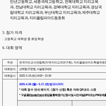
만년고등학교
,
세종국제고등학교
,
전북대학교 지리교육
과
,
전남대학교 지리교육과
,
경북대학교 지리교육과
,
경상국
립대학교 지리교육과
,
부산대학교 지리교육과
,
제주대학교
지리교육과
,
지리올림피아드동호회
5.
참가 자격
:
고
등학교 재학생 중 희망학생
6.
대회 영역
주관
전국지리교사연합회
(
지역지리교과연구회
),
지리올림피아드특별위원
대회방식
선택형
27
문항
,
서술형
3
세트
대회일시
2025. 5. 24.(
토
) 14:00 ~ 15:30
2025. 4. 28. (
월
) ~ 5. 17. (
토
)
밤
12
시까지
*
대회 접수 안내 페이지
- [
참가 신청
]
혹은 아래
QR
코드 스캔
*
구글 폼
(Google Form)
응답을 통해 참가신청서 및 사진 파일
(JPG
또는
PNG)
제