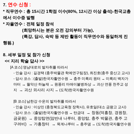
연수 신청 :
7.
* 직무연수 : 총 15시간 1학점 이수(80%, 12시간 이상 출석)-한국교총
에서 이수증 발행
* 자율연수 : 전체 일정 참석
(희망하시는 분은 오전 강의부터 가능),
(특강, 답사, 숙박 등 제반 활동이 직무연수와 동일하게 진
행됨.)
8. 세부 일정 및 참가 신청
<< 지리 학술 답사 >>
[A 코스] 영남대로의 발자취를 따라서
- 인솔 강사 : 길경택 (충주박물관 학예연구팀장), 최진호(충주 중산고 교사)
- 답사 코스 : (출발)한국자활연수원 → 충주 미륵리 원터 → 미륵리 백자가
→
마터
월악산 하늘재 → 원풍리 마애이불병좌상 → 괴산 연풍 천주교 성
→ 괴산 외사리 사지
지
→ (도착)한국자활연수원
[B 코스] 남한강 수운의 발자취를 따라서
- 인솔 강사 : 이상민 (충청북도교육청 장학사), 유호일(대소 금왕고 교사)
→ 창동(덕흥창, 경원창,
- 답사 코스 : (출발)한국자활연수원 → 탄금대
금곶원) → 중앙탑면(암반내 나루터, 중앙탑, 충주 박물관, 충주 고
구려비) → 가흥창터 →
목계나루터 → 충주댐 → (도착)한국자활연수원