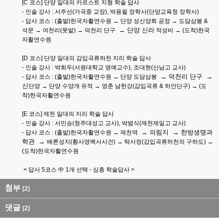
[C 코스] 단양 일대의 카르스트 지형 학술 답사
- 인솔 강사 : 서주선(가곡중 교장), 박용필 장학사(단양교육청 장학사)
- 답사 코스 : (출발)한국자활연수원 → 단양 성신양회 공장 → 도담삼봉 &
→ 단양 신라
석문 → 여천리(못밭) → 덕천리 단구
적성비 → (도착)한국
자활연수원
[D 코스] 단양 일대의 감입곡류하천 지리 학술 답사
- 인솔 강사 : 박희두(서원대학교 명예교수), 조대현(산남고 교사)
→ 덕천리 단구 →
- 답사 코스 : (출발)한국자활연수원 → 단양 도담삼봉
신
단양 → 단양 수양개 유적 → 영춘 남한강(감입곡류 & 하안단구) → (도
착)한국자활연수원
[E 코스] 제천 일대의 지리 학술 답사
- 인솔 강사 : 서민승(청주대성고 교사), 박범식(제천제일고 교사)
→ 의림지 → 한방생명과
- 답사 코스 : (출발)한국자활연수원 → 제천역
학관 →
배론성지(황사영백서사건) → 탁사정(감입곡류하천의 구하도) →
(도착)한국자활연수원
< 답사 5코스 中 1개 선택 - 심층 학술답사 >
첨부
[2]
댓글
[2]