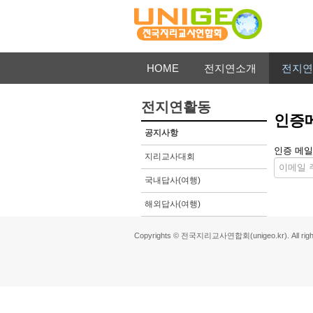
HOME
전지연소개
전지연
전지연활동
인증
공지사항
인증 메일
지리교사대회
국내답사(여행)
해외답사(여행)
Copyrights © 전국지리교사연합회(unigeo.kr). All right