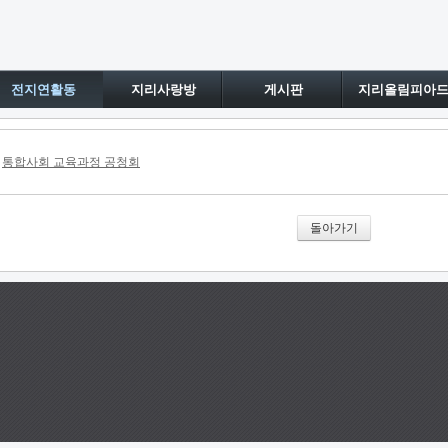
전지연활동
지리사랑방
게시판
지리올림피아
통합사회 교육과정 공청회
돌아가기