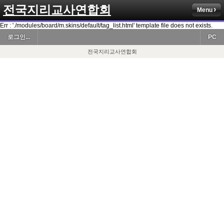
전국지리교사연합회
Menu
Err : './modules/board/m.skins/default/tag_list.html' template file does not exists.
로그인...
PC
전국지리교사연합회