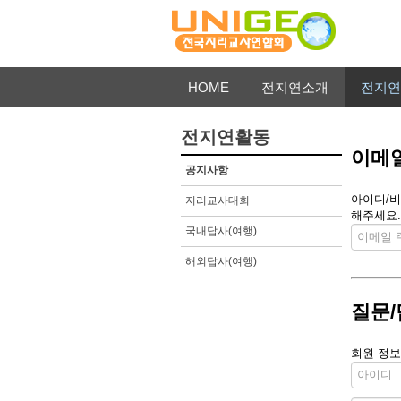
HOME
전지연소개
전지연
전지연활동
이메일
공지사항
아이디/비
지리교사대회
해주세요.
국내답사(여행)
해외답사(여행)
질문/
회원 정보