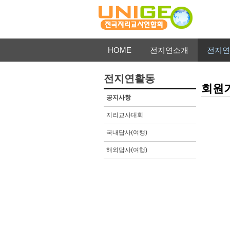
HOME
전지연소개
전지연
전지연활동
회원
공지사항
지리교사대회
국내답사(여행)
해외답사(여행)