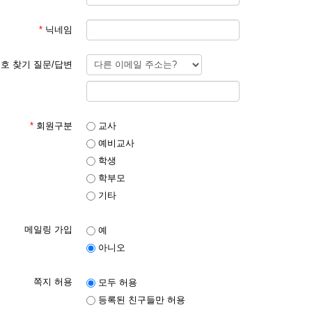
*
닉네임
호 찾기 질문/답변
*
회원구분
교사
예비교사
학생
학부모
기타
메일링 가입
예
아니오
쪽지 허용
모두 허용
등록된 친구들만 허용