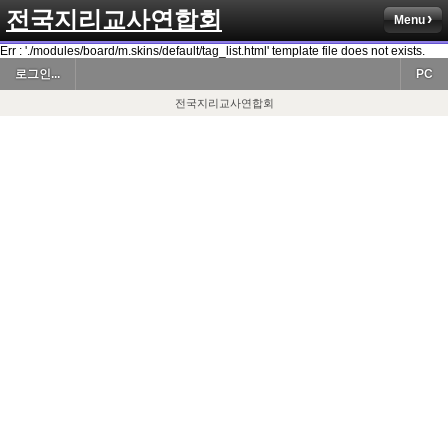
전국지리교사연합회
Menu
Err : './modules/board/m.skins/default/tag_list.html' template file does not exists.
로그인...
PC
전국지리교사연합회