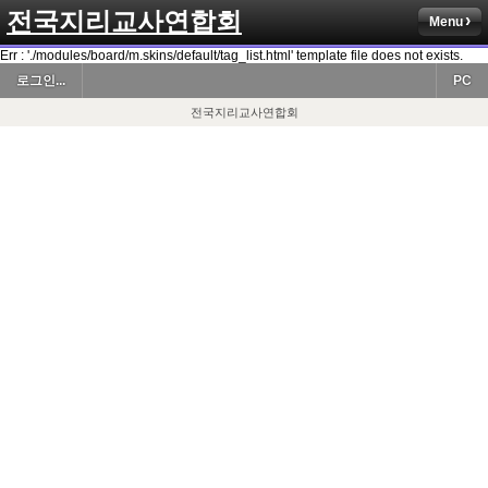
전국지리교사연합회
Menu
Err : './modules/board/m.skins/default/tag_list.html' template file does not exists.
로그인...
PC
전국지리교사연합회