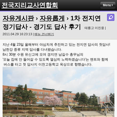
전국지리교사연합회
Menu
자유게시판
›
자유롭게
› 1차 전지연
정기답사 - 경기도 답사 후기
태릉고 이진웅 |
2011.04.29 16:23:13 |
메뉴 건너뛰기
지난 4월 23일 올해부터 야심차게 추진하고 있는 전지연 답사의 첫답사!
남한강 중류 지역 답사를 다녀왔습니다.
8시 30분 수원 유신고에 모여 경지연 남길수 총무님의
'오늘 집에 안 들어갈 수 있도록 열심히 노력하겠습니다'는 멘트와 함께
버스를 타고 첫 답사지 이천고등학교 옥상으로 향했습니다.