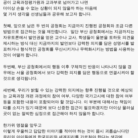
공이 교육과정평가원과 교과부로 넘어가고 나면
더이상 손쓸 수 없는 상황이 되지 않을까 하는 마음에
몇 가지 생각을 선생님들과 공유해 보고자 합니다.
첫째, 앞으로 남은 두 번의 공청회는 지금까지 진행된 공청회와 조금 다른
방법으로 접근하는 것을 제안합니다. 일단 부산 공청회에서는 지금까지는
자유토론에서 발언권을 얻은 교수나 교사, 학생들이 울분을 토하듯 의견을
제시하는 방식 대신 지금까지의 발언보다 강력한 의지를 담은 성명서를 발
표하거나 형식적인 공청회를 무산시키거나 무력화시키는 방법을 사용하는
것이 어떨까 합니다.
두번째, 부산 공청회에서의 행동 이후 구체적인 반응이 나타나지 않을 경
우에는 서울 공청회에서 보다 강력한 의지를 담은 행동으로 연결시켜야 할
것으로 생각됩니다.
세번째, 우리가 밝힐 수 있는 강력한 의지에는 향후 진행될 것으로 예상되
는 교육과정 개편 과정에의 참여 여부, 다양한 국가고시에 대한 참여 여부
등을 포함한 내용이 포함되어야 할 것입니다. 이 부분에 대해서는 책임이
따를 소지가 있기 때문에 보다 신중한 접근이 필요하겠지만 더이상 물러설
곳이 없는 절박한 심정으로 접근해야 하지 않을까 합니다.
한가위 명절을 앞두고
이렇게 우울하고 답답한 이야기를 적어야 하는 것이 몹시 괴롭습니다만
우리의 아이들에게 한국지리와 세계지리를 가르쳐야 한다는 생각에