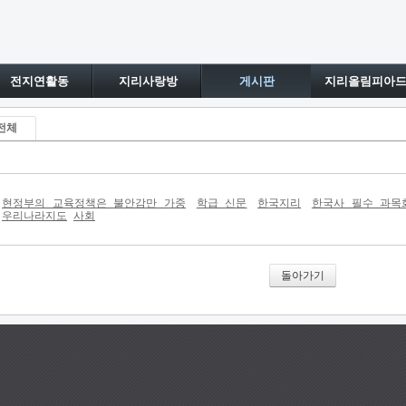
전지연활동
지리사랑방
게시판
지리올림피아
전체
현정부의 교육정책은 불안감만 가중
학급 신문
한국지리
한국사 필수 과목
우리나라지도
사회
돌아가기